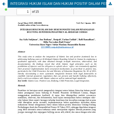
INTEGRASI HUKUM ISLAM DAN HUKUM POSITIF DALAM PENANGANAN BULYYING DI PONDOK PESANTREN AL-HIDAYAH CIOMAS