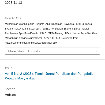
2025-11-13
How to Cite
Muhammad Warih Hening Kusuma, Abdurrachman, Irsyadus Saroir, & Tasya
Syafira Rizkyyazahif Syarifudin. (2025). Penguatan Ekonomi Lokal melalui
Pembuatan Spot Foto Estetik di SAE L’SIMA Malang.
Tifani : Jurnal Penelitian Dan
Pengabdian Kepada Masyarakat
,
5
(2), 140–144. Retrieved from
http://tifani.org/index.php/tifani/article/view/139
More Citation Formats
Issue
Vol. 5 No. 2 (2025): Tifani : Jurnal Penelitian dan Pengabdian
Kepada Masyarakat
Section
Articles