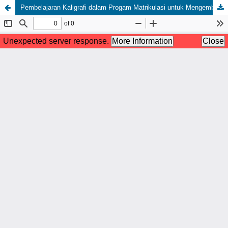
Pembelajaran Kaligrafi dalam Progam Matrikulasi untuk Mengembangkan Kreativitas Siswa MAN 1 Pasuruan