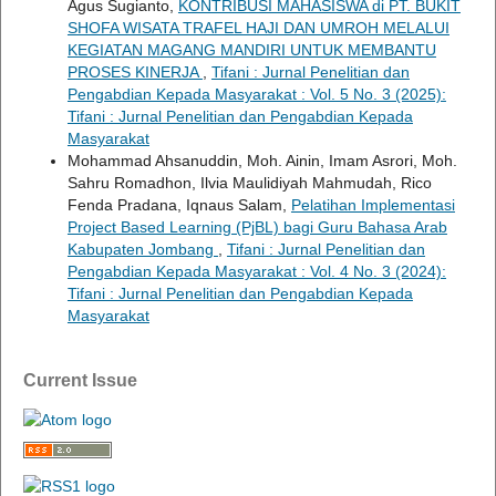
Agus Sugianto,
KONTRIBUSI MAHASISWA di PT. BUKIT
SHOFA WISATA TRAFEL HAJI DAN UMROH MELALUI
KEGIATAN MAGANG MANDIRI UNTUK MEMBANTU
PROSES KINERJA
,
Tifani : Jurnal Penelitian dan
Pengabdian Kepada Masyarakat : Vol. 5 No. 3 (2025):
Tifani : Jurnal Penelitian dan Pengabdian Kepada
Masyarakat
Mohammad Ahsanuddin, Moh. Ainin, Imam Asrori, Moh.
Sahru Romadhon, Ilvia Maulidiyah Mahmudah, Rico
Fenda Pradana, Iqnaus Salam,
Pelatihan Implementasi
Project Based Learning (PjBL) bagi Guru Bahasa Arab
Kabupaten Jombang
,
Tifani : Jurnal Penelitian dan
Pengabdian Kepada Masyarakat : Vol. 4 No. 3 (2024):
Tifani : Jurnal Penelitian dan Pengabdian Kepada
Masyarakat
Current Issue