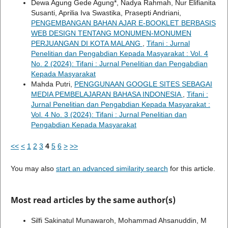
Dewa Agung Gede Agung*, Nadya Rahmah, Nur Elifianita
Susanti, Aprilia Iva Swastika, Prasepti Andriani,
PENGEMBANGAN BAHAN AJAR E-BOOKLET BERBASIS
WEB DESIGN TENTANG MONUMEN-MONUMEN
PERJUANGAN DI KOTA MALANG
,
Tifani : Jurnal
Penelitian dan Pengabdian Kepada Masyarakat : Vol. 4
No. 2 (2024): Tifani : Jurnal Penelitian dan Pengabdian
Kepada Masyarakat
Mahda Putri,
PENGGUNAAN GOOGLE SITES SEBAGAI
MEDIA PEMBELAJARAN BAHASA INDONESIA
,
Tifani :
Jurnal Penelitian dan Pengabdian Kepada Masyarakat :
Vol. 4 No. 3 (2024): Tifani : Jurnal Penelitian dan
Pengabdian Kepada Masyarakat
<<
<
1
2
3
4
5
6
>
>>
You may also
start an advanced similarity search
for this article.
Most read articles by the same author(s)
Silfi Sakinatul Munawaroh, Mohammad Ahsanuddin, M