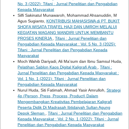
No. 3 (2022): Tifani : Jurnal Penelitian dan Pengabdian
Kepada Masyarakat
Silfi Sakinatul Munawaroh, Mohammad Ahsanuddin, M
Agus Sugianto,
KONTRIBUSI MAHASISWA di PT. BUKIT
SHOFA WISATA TRAFEL HAJI DAN UMROH MELALUI
KEGIATAN MAGANG MANDIRI UNTUK MEMBANTU
PROSES KINERJA
,
Tifani : Jurnal Penelitian dan
Pengabdian Kepada Masyarakat : Vol. 5 No. 3 (2025):
Tifani : Jurnal Penelitian dan Pengabdian Kepada
Masyarakat
Moch Wahib Dariyadi, Ali Ma'sum dan Ibnu Samsul Huda,
Pelatihan Sablon Kaos Digital Kaligrafi Arab
,
Tifani :
Jurnal Penelitian dan Pengabdian Kepada Masyarakat :
Vol. 1 No. 1 (2021): Tifani : Jurnal Penelitian dan
Pengabdian Kepada Masyarakat
Nurul Huda, Siti Fatimah, Ahmad Yasir Amrulloh,
Strategi
4p (Person, Press, Process, Product) Dalam
Mengembangkan Kreativitas Pembelajaran Kaligrafi
Peserta Didik Di Madrasah Ibtidaiyah Sultan Agung
Depok Sleman
,
Tifani : Jurnal Penelitian dan Pengabdian
Kepada Masyarakat : Vol. 2 No. 1 (2022): Tifani : Jurnal
Penelitian dan Pengabdian Kepada Masyarakat