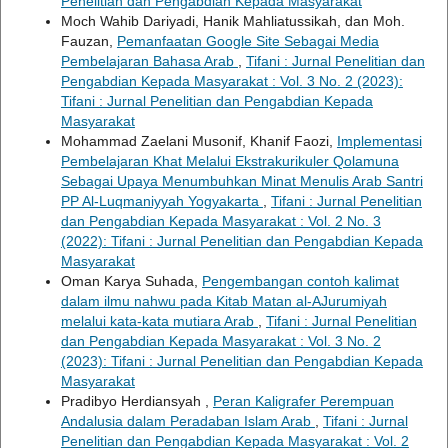
Penelitian dan Pengabdian Kepada Masyarakat
Moch Wahib Dariyadi, Hanik Mahliatussikah, dan Moh.
Fauzan,
Pemanfaatan Google Site Sebagai Media
Pembelajaran Bahasa Arab
,
Tifani : Jurnal Penelitian dan
Pengabdian Kepada Masyarakat : Vol. 3 No. 2 (2023):
Tifani : Jurnal Penelitian dan Pengabdian Kepada
Masyarakat
Mohammad Zaelani Musonif, Khanif Faozi,
Implementasi
Pembelajaran Khat Melalui Ekstrakurikuler Qolamuna
Sebagai Upaya Menumbuhkan Minat Menulis Arab Santri
PP Al-Luqmaniyyah Yogyakarta
,
Tifani : Jurnal Penelitian
dan Pengabdian Kepada Masyarakat : Vol. 2 No. 3
(2022): Tifani : Jurnal Penelitian dan Pengabdian Kepada
Masyarakat
Oman Karya Suhada,
Pengembangan contoh kalimat
dalam ilmu nahwu pada Kitab Matan al-AJurumiyah
melalui kata-kata mutiara Arab
,
Tifani : Jurnal Penelitian
dan Pengabdian Kepada Masyarakat : Vol. 3 No. 2
(2023): Tifani : Jurnal Penelitian dan Pengabdian Kepada
Masyarakat
Pradibyo Herdiansyah ,
Peran Kaligrafer Perempuan
Andalusia dalam Peradaban Islam Arab
,
Tifani : Jurnal
Penelitian dan Pengabdian Kepada Masyarakat : Vol. 2