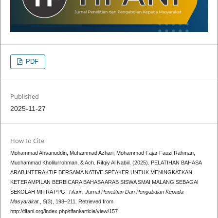
PDF
Published
2025-11-27
How to Cite
Mohammad Ahsanuddin, Muhammad Azhari, Mohammad Fajar Fauzi Rahman,
Muchammad Kholilurrohman, & Ach. Rifqiy Al Nabiil. (2025). PELATIHAN BAHASA
ARAB INTERAKTIF BERSAMA NATIVE SPEAKER UNTUK MENINGKATKAN
KETERAMPILAN BERBICARA BAHASA ARAB SISWA SMAI MALANG SEBAGAI
SEKOLAH MITRA PPG.
Tifani : Jurnal Penelitian Dan Pengabdian Kepada
Masyarakat
,
5
(3), 198–211. Retrieved from
http://tifani.org/index.php/tifani/article/view/157