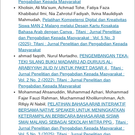
Pengabdian Kepada Masyarakat
Kholisin, Ali Ma’sum, Achmad Tohe, Fatiya Faza
Khabibatul Ilmi, Nia Zahrotul Fadiyah, Ilvina Maulidiyah
Mahmudah,
Pelatihan Kompetensi Digital dan Kreativitas
Siswa MAN 2 Malang melalui Desain Kartu Kosakata
Bahasa Arab dengan Canva
,
Tifani : Jurnal Penelitian
dan Pengabdian Kepada Masyarakat : Vol. 5 No. 3
(2025): Tifani : Jurnal Penelitian dan Pengabdian Kepada
Masyarakat
ahmad faqoth, Nurul Murtadho,
PENGEMBANGAN TEKA-
TEKI SILANG BUKU MADAARIJ AD-DURUUS AL-
ARABIYYAH JILID IV UNTUK PAKET DASAR 4
,
Tifani :
Jurnal Penelitian dan Pengabdian Kepada Masyarakat :
Vol. 2 No. 2 (2022): Tifani : Jurnal Penelitian dan
Pengabdian Kepada Masyarakat
Mohammad Ahsanuddin, Muhammad Azhari, Mohammad
Fajar Fauzi Rahman, Muchammad Kholilurrohman, Ach.
Rifqiy Al Nabiil,
PELATIHAN BAHASA ARAB INTERAKTIF
BERSAMA NATIVE SPEAKER UNTUK MENINGKATKAN
KETERAMPILAN BERBICARA BAHASA ARAB SISWA
SMAI MALANG SEBAGAI SEKOLAH MITRA PPG
,
Tifani :
Jurnal Penelitian dan Pengabdian Kepada Masyarakat :
Vol. 5 No. 3 (2025): Tifani : Jurnal Penelitian dan