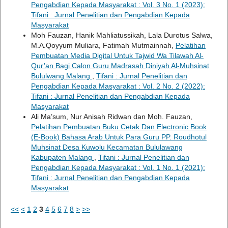
Pengabdian Kepada Masyarakat : Vol. 3 No. 1 (2023):
Tifani : Jurnal Penelitian dan Pengabdian Kepada
Masyarakat
Moh Fauzan, Hanik Mahliatussikah, Lala Durotus Salwa,
M.A.Qoyyum Muliara, Fatimah Mutmainnah,
Pelatihan
Pembuatan Media Digital Untuk Tajwid Wa Tilawah Al-
Qur’an Bagi Calon Guru Madrasah Diniyah Al-Muhsinat
Bululwang Malang
,
Tifani : Jurnal Penelitian dan
Pengabdian Kepada Masyarakat : Vol. 2 No. 2 (2022):
Tifani : Jurnal Penelitian dan Pengabdian Kepada
Masyarakat
Ali Ma’sum, Nur Anisah Ridwan dan Moh. Fauzan,
Pelatihan Pembuatan Buku Cetak Dan Electronic Book
(E-Book) Bahasa Arab Untuk Para Guru PP. Roudhotul
Muhsinat Desa Kuwolu Kecamatan Bululawang
Kabupaten Malang
,
Tifani : Jurnal Penelitian dan
Pengabdian Kepada Masyarakat : Vol. 1 No. 1 (2021):
Tifani : Jurnal Penelitian dan Pengabdian Kepada
Masyarakat
<<
<
1
2
3
4
5
6
7
8
>
>>