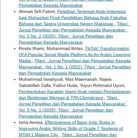
Pengabdian Kepada Masyarakat
Ahmad Sirfi Fatoni,
Pelatihan Terjemah Arab-Indonesia
bagi Mahasiswi Prodi Pendidikan Bahasa Arab Fakultas
Bahasa dan Sastra Universitas Negeri Makassar
,
Tifani :
Jurnal Penelitian dan Pengabdian Kepada Masyarakat :
Vol. 5 No. 2 (2025): Tifani : Jurnal Penelitian dan
Pengabdian Kepada Masyarakat
Rosita Ilhami, Muhammad Ikhlas,
TikTok! Transformation
Of A Popular Social Media Platform As An Arabic Learning
Media
,
Tifani : Jurnal Penelitian dan Pengabdian Kepada
Masyarakat : Vol. 1 No. 1 (2021): Tifani : Jurnal Penelitian
dan Pengabdian Kepada Masyarakat
Muhammad Iswahyudi, Mas Maemanah, Najwa
Salsabillah Zalfa, Fathul Huda, Yuyun Rohmatul Uyuni,
Pembentukan Karakter Islami Anak melalui Pembelajaran
dan Bimbingan Mengaji di TPA Cilongkrang
,
Tifani :
Jurnal Penelitian dan Pengabdian Kepada Masyarakat :
Vol. 5 No. 1 (2025): Tifani : Jurnal Penelitian dan
Pengabdian Kepada Masyarakat
Isma Annisa,
Effectiveness of Basic Imla' Rules in
Improving Arabic Writing Skills of Grade 7 Students of
MTsN 1 Malang City
,
Tifani : Jurnal Penelitian dan