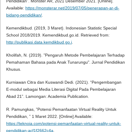
Pendidikan”. Monster AR, 2021 Desember 2021. [Online].
Available:
https://monsterar.net/2019/07/05/penerapan-ar-di-
bidang-pendidikan/
.
Kemendikbud. (2019, 3 Maret). Indonesian Statistic Special
School 2018/2019. Kemendikbud.go.id. Retrieved from:
http://publikasi.data.kemdikbud.go.i
.
Kholifah, N. (2019). "Pengaruh Metode Pembelajaran Terhadap
Pemahaman Bahasa pada Anak Tunarungu". Jurnal Pendidikan
Khusus.
Kurniawan Citra dan Kuswandi Dedi. (2021). “Pengembangan
E-modul sebagai Media Literasi Digital Pada Pembelajaran
Abad 21”. Lamongan: Academia Publication.
R. Pamungkas, ”Potensi Pemanfaatan Virtual Reality Untuk
Pendidikan, ” 1 Maret 2022. [Online] Available:
https://teknoia.com/potensi-pemanfaatan-virtual-reality-untuk-
pendidikan-acf1f2662c4a
.