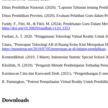
Dinas Pendidikan Nasional. (2020). "Laporan Tahunan tentang Pendid
Dinas Pendidikan Provinsi. (2020). Evaluasi Pelatihan Guru dalam Pe
Faridy, F., Fitri, M., & Fikri, M. (2024). Pendekatan Guru Dalam
https://doi.org/10.30829/raudhah.v12i1.3353
Fardani, A. T. 2020. “Penggunaan Teknologi Virtual Reality Untuk S
Gitara, ”Penerapan Teknologi AR di Ruang Kelas Kini Merupakan Ha
https://monsterar.net/2019/07/05/penerapan-ar-di-bidang-pendidikan/
.
Kemendikbud. (2019, 3 Maret). Indonesian Statistic Special School
Kholifah, N. (2019). "Pengaruh Metode Pembelajaran Terhadap Pem
Kurniawan Citra dan Kuswandi Dedi. (2021). “Pengembangan E-modu
R. Pamungkas, ”Potensi Pemanfaatan Virtual Reality Untuk Pendidika
Downloads