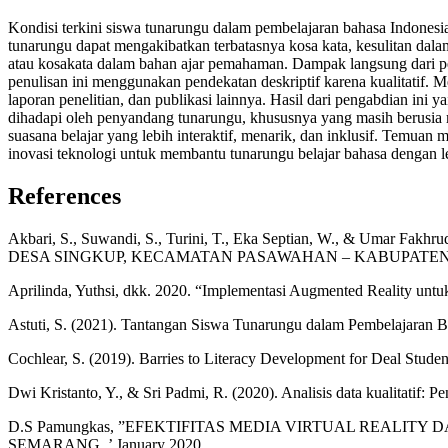
Kondisi terkini siswa tunarungu dalam pembelajaran bahasa Indones
tunarungu dapat mengakibatkan terbatasnya kosa kata, kesulitan dal
atau kosakata dalam bahan ajar pemahaman. Dampak langsung dari pen
penulisan ini menggunakan pendekatan deskriptif karena kualitatif. Me
laporan penelitian, dan publikasi lainnya. Hasil dari pengabdian ini
dihadapi oleh penyandang tunarungu, khususnya yang masih berusia m
suasana belajar yang lebih interaktif, menarik, dan inklusif. Tem
inovasi teknologi untuk membantu tunarungu belajar bahasa dengan le
References
Akbari, S., Suwandi, S., Turini, T., Eka Septian, W., 
DESA SINGKUP, KECAMATAN PASAWAHAN – KABUPATEN KUNINGAN.
Aprilinda, Yuthsi, dkk. 2020. “Implementasi Augmented Reality untu
Astuti, S. (2021). Tantangan Siswa Tunarungu dalam Pembelajaran Bah
Cochlear, S. (2019). Barries to Literacy Development for Deal Studen
Dwi Kristanto, Y., & Sri Padmi, R. (2020). Analisis data kualitatif: Pen
D.S Pamungkas, ”EFEKTIFITAS MEDIA VIRTUAL REALITY
SEMARANG, ’ January 2020.