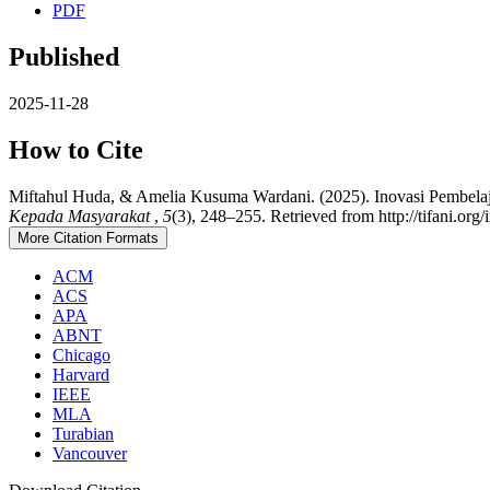
PDF
Published
2025-11-28
How to Cite
Miftahul Huda, & Amelia Kusuma Wardani. (2025). Inovasi Pembela
Kepada Masyarakat
,
5
(3), 248–255. Retrieved from http://tifani.org/
More Citation Formats
ACM
ACS
APA
ABNT
Chicago
Harvard
IEEE
MLA
Turabian
Vancouver