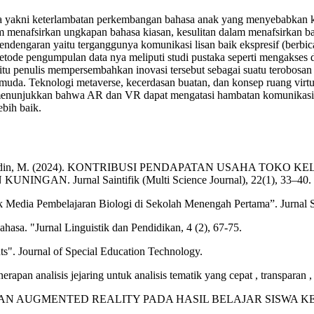
ia yakni keterlambatan perkembangan bahasa anak yang menyebabkan k
am menafsirkan ungkapan bahasa kiasan, kesulitan dalam menafsirkan ba
dengaran yaitu terganggunya komunikasi lisan baik ekspresif (berbic
tode pengumpulan data nya meliputi studi pustaka seperti mengakses dan 
 yaitu penulis mempersembahkan inovasi tersebut sebagai suatu terobos
uda. Teknologi metaverse, kecerdasan buatan, dan konsep ruang virtua
uan menunjukkan bahwa AR dan VR dapat mengatasi hambatan komunikasi
bih baik.
& Umar Fakhrudin, M. (2024). KONTRIBUSI PENDAPATAN USA
 Jurnal Saintifik (Multi Science Journal), 22(1), 33–40.
k Media Pembelajaran Biologi di Sekolah Menengah Pertama”. Jurnal Si
asa. "Jurnal Linguistik dan Pendidikan, 4 (2), 67-75.
ts". Journal of Special Education Technology.
erapan analisis jejaring untuk analisis tematik yang cepat , transparan , 
 DAN AUGMENTED REALITY PADA HASIL BELAJAR SISWA K