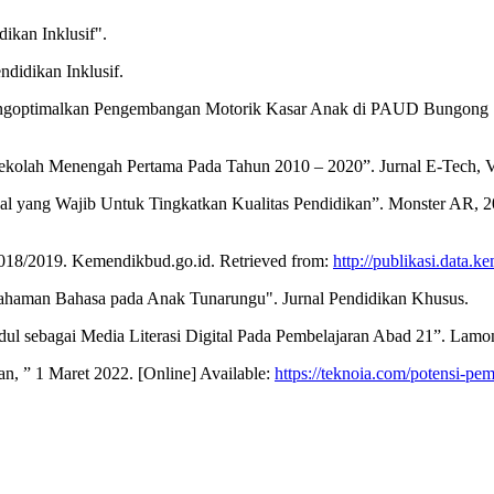
ikan Inklusif".
ndidikan Inklusif.
 Mengoptimalkan Pengembangan Motorik Kasar Anak di PAUD Bungong S
ekolah Menengah Pertama Pada Tahun 2010 – 2020”. Jurnal E-Tech, Vol
l yang Wajib Untuk Tingkatkan Kualitas Pendidikan”. Monster AR, 20
 2018/2019. Kemendikbud.go.id. Retrieved from:
http://publikasi.data.k
ahaman Bahasa pada Anak Tunarungu". Jurnal Pendidikan Khusus.
l sebagai Media Literasi Digital Pada Pembelajaran Abad 21”. Lamon
n, ” 1 Maret 2022. [Online] Available:
https://teknoia.com/potensi-pe