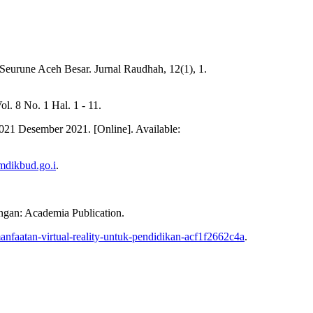
eurune Aceh Besar. Jurnal Raudhah, 12(1), 1.
. 8 No. 1 Hal. 1 - 11.
21 Desember 2021. [Online]. Available:
emdikbud.go.i
.
gan: Academia Publication.
manfaatan-virtual-reality-untuk-pendidikan-acf1f2662c4a
.