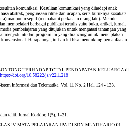
esulitan komunikasi. Kesulitan komunikasi yang dihadapi anak
hasa abstrak, penguasaan ritme dan ucapan, serta buruknya kosakata
ara) maupun reseptif (memahami perkataan orang lain). Metode
mempelajari berbagai publikasi tertulis yaitu buku, artikel, jurnal,
an media pembelajaran yang ditujukan untuk mengatasi tantangan yang
l menjadi inti dari program ini yang dirancang untuk menciptakan
 konvensional. Harapannya, tulisan ini bisa mendukung pemanfaatan
HA TOKO KELONTONG TERHADAP TOTAL PENDAPATAN KELUARGA di
https://doi.org/10.58222/js.v22i1.218
stem Informasi dan Telematika, Vol. 11 No. 2 Hal. 124 - 133.
dan teliti. Jurnal Koridor, 1(5), 1–21.
ELAS IV MATA PELAJARAN IPA DI SDN MLATIHARJO 01