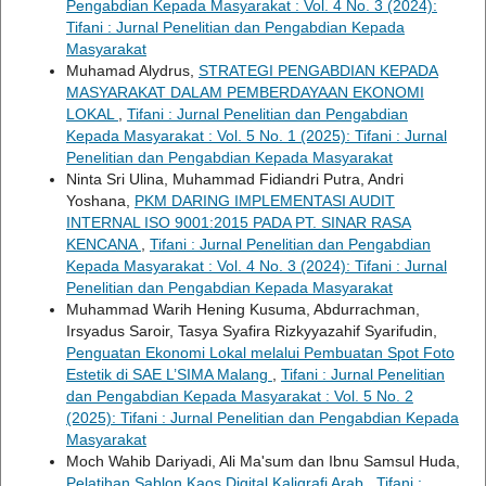
Pengabdian Kepada Masyarakat : Vol. 4 No. 3 (2024):
Tifani : Jurnal Penelitian dan Pengabdian Kepada
Masyarakat
Muhamad Alydrus,
STRATEGI PENGABDIAN KEPADA
MASYARAKAT DALAM PEMBERDAYAAN EKONOMI
LOKAL
,
Tifani : Jurnal Penelitian dan Pengabdian
Kepada Masyarakat : Vol. 5 No. 1 (2025): Tifani : Jurnal
Penelitian dan Pengabdian Kepada Masyarakat
Ninta Sri Ulina, Muhammad Fidiandri Putra, Andri
Yoshana,
PKM DARING IMPLEMENTASI AUDIT
INTERNAL ISO 9001:2015 PADA PT. SINAR RASA
KENCANA
,
Tifani : Jurnal Penelitian dan Pengabdian
Kepada Masyarakat : Vol. 4 No. 3 (2024): Tifani : Jurnal
Penelitian dan Pengabdian Kepada Masyarakat
Muhammad Warih Hening Kusuma, Abdurrachman,
Irsyadus Saroir, Tasya Syafira Rizkyyazahif Syarifudin,
Penguatan Ekonomi Lokal melalui Pembuatan Spot Foto
Estetik di SAE L’SIMA Malang
,
Tifani : Jurnal Penelitian
dan Pengabdian Kepada Masyarakat : Vol. 5 No. 2
(2025): Tifani : Jurnal Penelitian dan Pengabdian Kepada
Masyarakat
Moch Wahib Dariyadi, Ali Ma'sum dan Ibnu Samsul Huda,
Pelatihan Sablon Kaos Digital Kaligrafi Arab
,
Tifani :