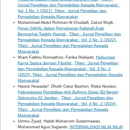
Jurnal Penelitian dan Pengabdian Kepada Masyarakat :
Vol. 1 No. 1 (2021): Tifani : Jurnal Penelitian dan
Pengabdian Kepada Masyarakat
Muhammad Abdul Rohman Al Chudaifi, Zainul Mujib ,
Peran SAKAL dalam Penyebaran Kaligrafi Arab
Bermanhaj Taqlidy Hamidi
,
Tifani : Jurnal Penelitian dan
Pengabdian Kepada Masyarakat : Vol. 2 No. 1 (2022):
Tifani : Jurnal Penelitian dan Pengabdian Kepada
Masyarakat
Ilham Fatkhu Romadhon, Farika Riskiyah,
Hubungan
Karya Sastra dengan Filsafat
,
Tifani : Jurnal Penelitian
dan Pengabdian Kepada Masyarakat : Vol. 3 No. 2
(2023): Tifani : Jurnal Penelitian dan Pengabdian Kepada
Masyarakat
Hasna’ Huwaida*, Dhofir Catur Bashori, Riska Noviani,
Psikoedukasi Pendidikan Anti Bullying Siswa SD Negeri
Sidomulyo 02 Jember
,
Tifani : Jurnal Penelitian dan
Pengabdian Kepada Masyarakat : Vol. 4 No. 2 (2024):
Tifani : Jurnal Penelitian dan Pengabdian Kepada
Masyarakat
Ummu Ziyad, Habib Muharrom Sudarmawan,
Mohammad Agus Sugianto,
INTERNALISASI NILAI-NILAI