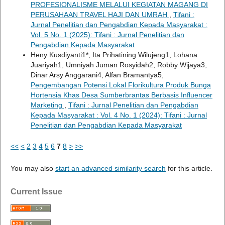
PROFESIONALISME MELALUI KEGIATAN MAGANG DI
PERUSAHAAN TRAVEL HAJI DAN UMRAH
,
Tifani :
Jurnal Penelitian dan Pengabdian Kepada Masyarakat :
Vol. 5 No. 1 (2025): Tifani : Jurnal Penelitian dan
Pengabdian Kepada Masyarakat
Heny Kusdiyanti1*, Ita Prihatining Wilujeng1, Lohana
Juariyah1, Umniyah Juman Rosyidah2, Robby Wijaya3,
Dinar Arsy Anggarani4, Alfan Bramantya5,
Pengembangan Potensi Lokal Florikultura Produk Bunga
Hortensia Khas Desa Sumberbrantas Berbasis Influencer
Marketing
,
Tifani : Jurnal Penelitian dan Pengabdian
Kepada Masyarakat : Vol. 4 No. 1 (2024): Tifani : Jurnal
Penelitian dan Pengabdian Kepada Masyarakat
<<
<
2
3
4
5
6
7
8
>
>>
You may also
start an advanced similarity search
for this article.
Current Issue