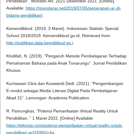
Pendidikan”. Monster AR, 2021 Desember 2021. [Online].
Available:
https://monsterar.net/2019/07/05/penerapan-ar-di-
bidang-pendidikan/
.
Kemendikbud. (2019, 3 Maret). Indonesian Statistic Special
School 2018/2019. Kemendikbud.go.id. Retrieved from:
http://publikasi.data.kemdikbud.go.i
.
Kholifah, N. (2019). "Pengaruh Metode Pembelajaran Terhadap
Pemahaman Bahasa pada Anak Tunarungu". Jurnal Pendidikan
Khusus.
Kurniawan Citra dan Kuswandi Dedi. (2021). “Pengembangan
E-modul sebagai Media Literasi Digital Pada Pembelajaran
Abad 21”. Lamongan: Academia Publication.
R. Pamungkas, ”Potensi Pemanfaatan Virtual Reality Untuk
Pendidikan, ” 1 Maret 2022. [Online] Available:
https://teknoia.com/potensi-pemanfaatan-virtual-reality-untuk-
pendidikan-acf1f2662c4a
.