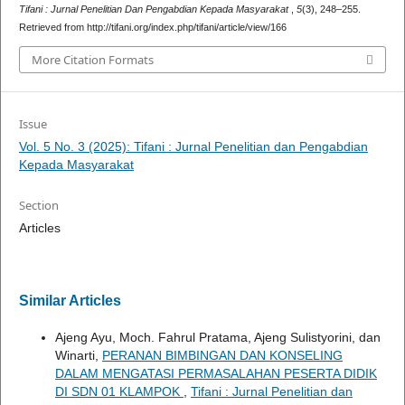
Tifani : Jurnal Penelitian Dan Pengabdian Kepada Masyarakat
,
5
(3), 248–255.
Retrieved from http://tifani.org/index.php/tifani/article/view/166
More Citation Formats
Issue
Vol. 5 No. 3 (2025): Tifani : Jurnal Penelitian dan Pengabdian
Kepada Masyarakat
Section
Articles
Similar Articles
Ajeng Ayu, Moch. Fahrul Pratama, Ajeng Sulistyorini, dan
Winarti,
PERANAN BIMBINGAN DAN KONSELING
DALAM MENGATASI PERMASALAHAN PESERTA DIDIK
DI SDN 01 KLAMPOK
,
Tifani : Jurnal Penelitian dan