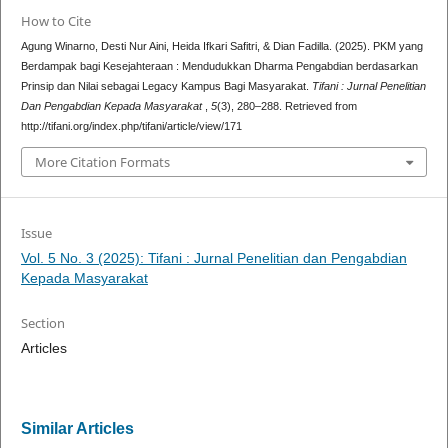
How to Cite
Agung Winarno, Desti Nur Aini, Heida Ifkari Safitri, & Dian Fadilla. (2025). PKM yang
Berdampak bagi Kesejahteraan : Mendudukkan Dharma Pengabdian berdasarkan
Prinsip dan Nilai sebagai Legacy Kampus Bagi Masyarakat.
Tifani : Jurnal Penelitian
Dan Pengabdian Kepada Masyarakat
,
5
(3), 280–288. Retrieved from
http://tifani.org/index.php/tifani/article/view/171
More Citation Formats
Issue
Vol. 5 No. 3 (2025): Tifani : Jurnal Penelitian dan Pengabdian
Kepada Masyarakat
Section
Articles
Similar Articles