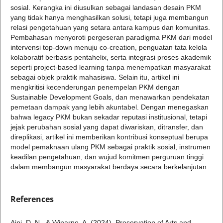
sosial. Kerangka ini diusulkan sebagai landasan desain PKM
yang tidak hanya menghasilkan solusi, tetapi juga membangun
relasi pengetahuan yang setara antara kampus dan komunitas.
Pembahasan menyoroti pergeseran paradigma PKM dari model
intervensi top-down menuju co-creation, penguatan tata kelola
kolaboratif berbasis pentahelix, serta integrasi proses akademik
seperti project-based learning tanpa menempatkan masyarakat
sebagai objek praktik mahasiswa. Selain itu, artikel ini
mengkritisi kecenderungan penempelan PKM dengan
Sustainable Development Goals, dan menawarkan pendekatan
pemetaan dampak yang lebih akuntabel. Dengan menegaskan
bahwa legacy PKM bukan sekadar reputasi institusional, tetapi
jejak perubahan sosial yang dapat diwariskan, ditransfer, dan
direplikasi, artikel ini memberikan kontribusi konseptual berupa
model pemaknaan ulang PKM sebagai praktik sosial, instrumen
keadilan pengetahuan, dan wujud komitmen perguruan tinggi
dalam membangun masyarakat berdaya secara berkelanjutan
References
Aini, D. N., & Winarno, A. (2024). Preservation of Arts and