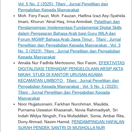
Vol. 5 No. 2 (2025): Tifani : Jurnal Penelitian dan
Pengabdian Kepada Masyarakat
Moh. Fery Fauzi, Moh. Fauzan, Hatfina Izazi Asy-Syahida
Imani, Khurun 'Ainal Haq, Irma Anindiati,
Pelatihan dan
Pendampingan Implementasi Fundamental Digital Skills
dalam Pengajaran Bahasa Arab bagi Guru IMLA dan
Forum MGMP Bahasa Arab Jawa Timur
,
Tifani : Jurnal
Penelitian dan Pengabdian Kepada Masyarakat : Vol. 3
No. 3 (2023): Tifani : Jurnal Penelitian dan Pengabdian
Kepada Masyarakat
Amalia Nur Fadhila Mertosono, Nur Faizin,
EFEKTIVITAS
DIGITALISASI TERHADAP PENGELOLAAN ARSIP AKTA
NIKAH: STUDI DI KANTOR URUSAN AGAMA
KECAMATAN LIMBOTO
,
Tifani : Jurnal Penelitian dan
Pengabdian Kepada Masyarakat : Vol. 5 No. 1 (2025):
Tifani : Jurnal Penelitian dan Pengabdian Kepada
Masyarakat
Noor Hujjatusnaini, Farkhan Nurohman, Maulida,
Purnama Uswatun Khasanah, Novia Rahmadiyah, Sri
Indah Widya Ningsih, Fira Mufaddilah, Sonia, Ambar Rita,
Dony Ahmad, Nasim Hamid,
PENDAMPINGAN HAFALAN
SURAH PENDEK SANTRI DI MUSHOLLA NUR