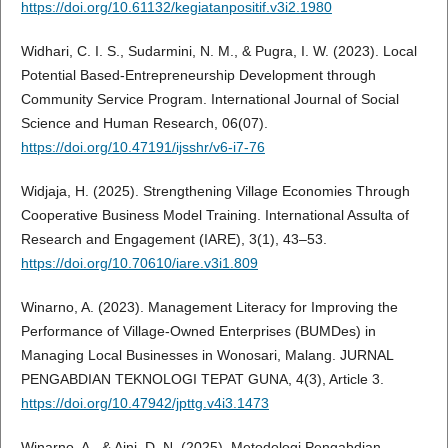
https://doi.org/10.61132/kegiatanpositif.v3i2.1980
Widhari, C. I. S., Sudarmini, N. M., & Pugra, I. W. (2023). Local
Potential Based-Entrepreneurship Development through
Community Service Program. International Journal of Social
Science and Human Research, 06(07).
https://doi.org/10.47191/ijsshr/v6-i7-76
Widjaja, H. (2025). Strengthening Village Economies Through
Cooperative Business Model Training. International Assulta of
Research and Engagement (IARE), 3(1), 43–53.
https://doi.org/10.70610/iare.v3i1.809
Winarno, A. (2023). Management Literacy for Improving the
Performance of Village-Owned Enterprises (BUMDes) in
Managing Local Businesses in Wonosari, Malang. JURNAL
PENGABDIAN TEKNOLOGI TEPAT GUNA, 4(3), Article 3.
https://doi.org/10.47942/jpttg.v4i3.1473
Winarno, A., & Aini, D. N. (2025). Metodologi Pengabdian