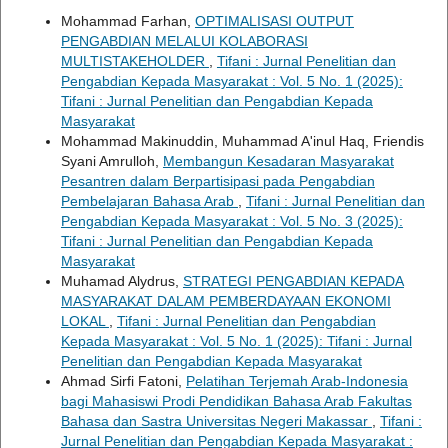
Mohammad Farhan,
OPTIMALISASI OUTPUT
PENGABDIAN MELALUI KOLABORASI
MULTISTAKEHOLDER
,
Tifani : Jurnal Penelitian dan
Pengabdian Kepada Masyarakat : Vol. 5 No. 1 (2025):
Tifani : Jurnal Penelitian dan Pengabdian Kepada
Masyarakat
Mohammad Makinuddin, Muhammad A'inul Haq, Friendis
Syani Amrulloh,
Membangun Kesadaran Masyarakat
Pesantren dalam Berpartisipasi pada Pengabdian
Pembelajaran Bahasa Arab
,
Tifani : Jurnal Penelitian dan
Pengabdian Kepada Masyarakat : Vol. 5 No. 3 (2025):
Tifani : Jurnal Penelitian dan Pengabdian Kepada
Masyarakat
Muhamad Alydrus,
STRATEGI PENGABDIAN KEPADA
MASYARAKAT DALAM PEMBERDAYAAN EKONOMI
LOKAL
,
Tifani : Jurnal Penelitian dan Pengabdian
Kepada Masyarakat : Vol. 5 No. 1 (2025): Tifani : Jurnal
Penelitian dan Pengabdian Kepada Masyarakat
Ahmad Sirfi Fatoni,
Pelatihan Terjemah Arab-Indonesia
bagi Mahasiswi Prodi Pendidikan Bahasa Arab Fakultas
Bahasa dan Sastra Universitas Negeri Makassar
,
Tifani :
Jurnal Penelitian dan Pengabdian Kepada Masyarakat :