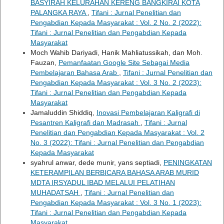
BASYIRAH KELURAHAN KERENG BANGKIRAI KOTA
PALANGKA RAYA
,
Tifani : Jurnal Penelitian dan
Pengabdian Kepada Masyarakat : Vol. 2 No. 2 (2022):
Tifani : Jurnal Penelitian dan Pengabdian Kepada
Masyarakat
Moch Wahib Dariyadi, Hanik Mahliatussikah, dan Moh.
Fauzan,
Pemanfaatan Google Site Sebagai Media
Pembelajaran Bahasa Arab
,
Tifani : Jurnal Penelitian dan
Pengabdian Kepada Masyarakat : Vol. 3 No. 2 (2023):
Tifani : Jurnal Penelitian dan Pengabdian Kepada
Masyarakat
Jamaluddin Shiddiq,
Inovasi Pembelajaran Kaligrafi di
Pesantren Kaligrafi dan Madrasah
,
Tifani : Jurnal
Penelitian dan Pengabdian Kepada Masyarakat : Vol. 2
No. 3 (2022): Tifani : Jurnal Penelitian dan Pengabdian
Kepada Masyarakat
syahrul anwar, dede munir, yans septiadi,
PENINGKATAN
KETERAMPILAN BERBICARA BAHASA ARAB MURID
MDTA IRSYADUL IBAD MELALUI PELATIHAN
MUHADATSAH
,
Tifani : Jurnal Penelitian dan
Pengabdian Kepada Masyarakat : Vol. 3 No. 1 (2023):
Tifani : Jurnal Penelitian dan Pengabdian Kepada
Masyarakat