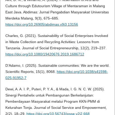
Culture through Edutourism Village of Mentaraman in Malang
East Java. Abdimas: Jurnal Pengabdian Masyarakat Universitas
Merdeka Malang, 9(3), 675–685.
https://doi.org/10.26905/abdimas.v9i3.13156
Charles, G. (2021). Sustainability of Social Enterprises Involved
in Waste Collection and Recycling Activities: Lessons from
Tanzania. Journal of Social Entrepreneurship, 12(2), 219–237.
https://doi.org/10.1080/19420676.2019.1686712
D’Adamo, I. (2025). Sustainable communities: We are the world.
Scientific Reports, 15(1), 8068.
https://doi.org/10.1038/s41598-
025-91952-7
Dewi, A. A. I. P., Puteri, P. Y. A., & Mada, I. G. N. C. W. (2025).
Sinergi Pentahelix untuk Pembangunan Berkelanjutan:
Pemberdayaan Masyarakat melalui Program KKN-PMM di
Kelurahan Tonja. Journal of Social Service and Empowerment,
2(2), 18–29.
https://doi.org/10.56743/josse.v2i2.668