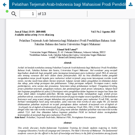
Pelatihan Terjemah Arab-Indonesia bagi Mahasiswi Prodi Pendidikan Bahasa Arab Fakultas Bahasa dan Sastra Universitas Negeri Makassar