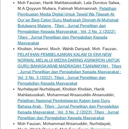
Moh Fauzan, Hanik Mahliatussikah, Lala Durotus Salwa,
M.A.Qoyyum Muliara, Fatimah Mutmainnah,
Pelatihan
Pembuatan Media Digital Untuk Tajwid Wa Tilawah Al-
Qur’an Bagi Calon Guru Madrasah Diniyah Al-Muhsinat
Bululwang Malang
,
Tifani : Jurnal Penelitian dan
Pengabdian Kepada Masyarakat : Vol. 2 No. 2 (2022):
Tifani : Jurnal Penelitian dan Pengabdian Kepada
Masyarakat
Kholisin, Irhamni, Moch. Wahib Dariyadi, Moh. Fauzan,
PELATIHAN PEMBELAJARAN KALAM DI ERA NEW
NORMAL MELALUI MEDIA DARING ASINKRON UNTUK
GURU BAHASA ARAB MADRASAH TSANAWIYAH
,
Tifani
: Jurnal Penelitian dan Pengabdian Kepada Masyarakat :
Vol. 2 No. 3 (2022): Tifani : Jurnal Penelitian dan
Pengabdian Kepada Masyarakat
Nurhidayati Nurhidayati, Kholisin Kholisin, Hanik
Mahliatussikah, Mohammad Ahsanuddin Ahsanuddin,
Pelatihan Nasional Pembelajaran Kalam bagi Guru
Bahasa Arab
,
Tifani : Jurnal Penelitian dan Pengabdian
Kepada Masyarakat : Vol. 3 No. 2 (2023): Tifani : Jurnal
Penelitian dan Pengabdian Kepada Masyarakat
Moh Fauzan, Mohammad Ahsanuddin, Nurhidayati,