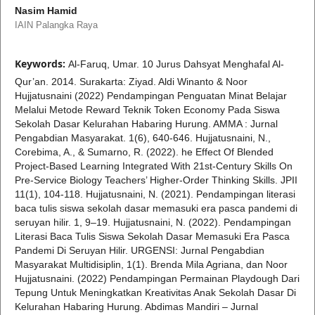
Nasim Hamid
IAIN Palangka Raya
Keywords:
Al-Faruq, Umar. 10 Jurus Dahsyat Menghafal Al-
Qur’an. 2014. Surakarta: Ziyad. Aldi Winanto & Noor
Hujjatusnaini (2022) Pendampingan Penguatan Minat Belajar
Melalui Metode Reward Teknik Token Economy Pada Siswa
Sekolah Dasar Kelurahan Habaring Hurung. AMMA : Jurnal
Pengabdian Masyarakat. 1(6), 640-646. Hujjatusnaini, N.,
Corebima, A., & Sumarno, R. (2022). he Effect Of Blended
Project-Based Learning Integrated With 21st-Century Skills On
Pre-Service Biology Teachers’ Higher-Order Thinking Skills. JPII
11(1), 104-118. Hujjatusnaini, N. (2021). Pendampingan literasi
baca tulis siswa sekolah dasar memasuki era pasca pandemi di
seruyan hilir. 1, 9–19. Hujjatusnaini, N. (2022). Pendampingan
Literasi Baca Tulis Siswa Sekolah Dasar Memasuki Era Pasca
Pandemi Di Seruyan Hilir. URGENSI: Jurnal Pengabdian
Masyarakat Multidisiplin, 1(1). Brenda Mila Agriana, dan Noor
Hujjatusnaini. (2022) Pendampingan Permainan Playdough Dari
Tepung Untuk Meningkatkan Kreativitas Anak Sekolah Dasar Di
Kelurahan Habaring Hurung. Abdimas Mandiri – Jurnal