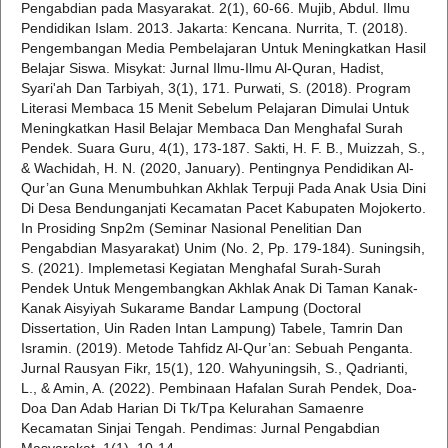
Pengabdian pada Masyarakat. 2(1), 60-66. Mujib, Abdul. Ilmu
Pendidikan Islam. 2013. Jakarta: Kencana. Nurrita, T. (2018).
Pengembangan Media Pembelajaran Untuk Meningkatkan Hasil
Belajar Siswa. Misykat: Jurnal Ilmu-Ilmu Al-Quran, Hadist,
Syari'ah Dan Tarbiyah, 3(1), 171. Purwati, S. (2018). Program
Literasi Membaca 15 Menit Sebelum Pelajaran Dimulai Untuk
Meningkatkan Hasil Belajar Membaca Dan Menghafal Surah
Pendek. Suara Guru, 4(1), 173-187. Sakti, H. F. B., Muizzah, S.,
& Wachidah, H. N. (2020, January). Pentingnya Pendidikan Al-
Qur’an Guna Menumbuhkan Akhlak Terpuji Pada Anak Usia Dini
Di Desa Bendunganjati Kecamatan Pacet Kabupaten Mojokerto.
In Prosiding Snp2m (Seminar Nasional Penelitian Dan
Pengabdian Masyarakat) Unim (No. 2, Pp. 179-184). Suningsih,
S. (2021). Implemetasi Kegiatan Menghafal Surah-Surah
Pendek Untuk Mengembangkan Akhlak Anak Di Taman Kanak-
Kanak Aisyiyah Sukarame Bandar Lampung (Doctoral
Dissertation, Uin Raden Intan Lampung) Tabele, Tamrin Dan
Isramin. (2019). Metode Tahfidz Al-Qur’an: Sebuah Penganta.
Jurnal Rausyan Fikr, 15(1), 120. Wahyuningsih, S., Qadrianti,
L., & Amin, A. (2022). Pembinaan Hafalan Surah Pendek, Doa-
Doa Dan Adab Harian Di Tk/Tpa Kelurahan Samaenre
Kecamatan Sinjai Tengah. Pendimas: Jurnal Pengabdian
Masyarakat, 1(1), 10-14.