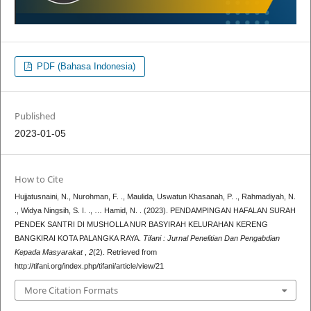
PDF (Bahasa Indonesia)
Published
2023-01-05
How to Cite
Hujjatusnaini, N., Nurohman, F. ., Maulida, Uswatun Khasanah, P. ., Rahmadiyah, N.
., Widya Ningsih, S. I. ., … Hamid, N. . (2023). PENDAMPINGAN HAFALAN SURAH
PENDEK SANTRI DI MUSHOLLA NUR BASYIRAH KELURAHAN KERENG
BANGKIRAI KOTA PALANGKA RAYA.
Tifani : Jurnal Penelitian Dan Pengabdian
Kepada Masyarakat
,
2
(2). Retrieved from
http://tifani.org/index.php/tifani/article/view/21
More Citation Formats