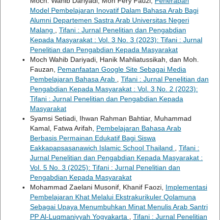
Moch. Wahib Dariyadi, Moh Fery Fauzi,
Penerapan
Model Pembelajaran Inovatif Dalam Bahasa Arab Bagi
Alumni Departemen Sastra Arab Universitas Negeri
Malang
,
Tifani : Jurnal Penelitian dan Pengabdian
Kepada Masyarakat : Vol. 3 No. 3 (2023): Tifani : Jurnal
Penelitian dan Pengabdian Kepada Masyarakat
Moch Wahib Dariyadi, Hanik Mahliatussikah, dan Moh.
Fauzan,
Pemanfaatan Google Site Sebagai Media
Pembelajaran Bahasa Arab
,
Tifani : Jurnal Penelitian dan
Pengabdian Kepada Masyarakat : Vol. 3 No. 2 (2023):
Tifani : Jurnal Penelitian dan Pengabdian Kepada
Masyarakat
Syamsi Setiadi, Ihwan Rahman Bahtiar, Muhammad
Kamal, Fatwa Arifah,
Pembelajaran Bahasa Arab
Berbasis Permainan Edukatif Bagi Siswa
Eakkapapsasanawich Islamic School Thailand
,
Tifani :
Jurnal Penelitian dan Pengabdian Kepada Masyarakat :
Vol. 5 No. 3 (2025): Tifani : Jurnal Penelitian dan
Pengabdian Kepada Masyarakat
Mohammad Zaelani Musonif, Khanif Faozi,
Implementasi
Pembelajaran Khat Melalui Ekstrakurikuler Qolamuna
Sebagai Upaya Menumbuhkan Minat Menulis Arab Santri
PP Al-Luqmaniyyah Yogyakarta
,
Tifani : Jurnal Penelitian