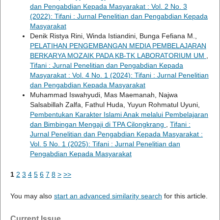
dan Pengabdian Kepada Masyarakat : Vol. 2 No. 3
(2022): Tifani : Jurnal Penelitian dan Pengabdian Kepada
Masyarakat
Denik Ristya Rini, Winda Istiandini, Bunga Fefiana M.,
PELATIHAN PENGEMBANGAN MEDIA PEMBELAJARAN
BERKARYA MOZAIK PADA KB-TK LABORATORIUM UM
,
Tifani : Jurnal Penelitian dan Pengabdian Kepada
Masyarakat : Vol. 4 No. 1 (2024): Tifani : Jurnal Penelitian
dan Pengabdian Kepada Masyarakat
Muhammad Iswahyudi, Mas Maemanah, Najwa
Salsabillah Zalfa, Fathul Huda, Yuyun Rohmatul Uyuni,
Pembentukan Karakter Islami Anak melalui Pembelajaran
dan Bimbingan Mengaji di TPA Cilongkrang
,
Tifani :
Jurnal Penelitian dan Pengabdian Kepada Masyarakat :
Vol. 5 No. 1 (2025): Tifani : Jurnal Penelitian dan
Pengabdian Kepada Masyarakat
1
2
3
4
5
6
7
8
>
>>
You may also
start an advanced similarity search
for this article.
Current Issue