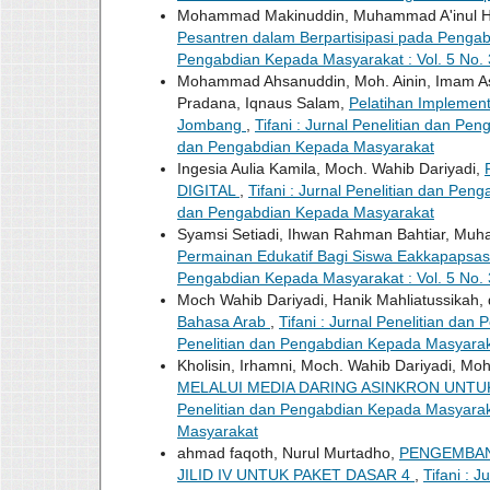
Mohammad Makinuddin, Muhammad A'inul Haq
Pesantren dalam Berpartisipasi pada Penga
Pengabdian Kepada Masyarakat : Vol. 5 No. 3
Mohammad Ahsanuddin, Moh. Ainin, Imam As
Pradana, Iqnaus Salam,
Pelatihan Implement
Jombang
,
Tifani : Jurnal Penelitian dan Pen
dan Pengabdian Kepada Masyarakat
Ingesia Aulia Kamila, Moch. Wahib Dariyadi,
DIGITAL
,
Tifani : Jurnal Penelitian dan Peng
dan Pengabdian Kepada Masyarakat
Syamsi Setiadi, Ihwan Rahman Bahtiar, Mu
Permainan Edukatif Bagi Siswa Eakkapapsas
Pengabdian Kepada Masyarakat : Vol. 5 No. 3
Moch Wahib Dariyadi, Hanik Mahliatussikah
Bahasa Arab
,
Tifani : Jurnal Penelitian dan
Penelitian dan Pengabdian Kepada Masyara
Kholisin, Irhamni, Moch. Wahib Dariyadi, Mo
MELALUI MEDIA DARING ASINKRON UNT
Penelitian dan Pengabdian Kepada Masyarakat
Masyarakat
ahmad faqoth, Nurul Murtadho,
PENGEMBAN
JILID IV UNTUK PAKET DASAR 4
,
Tifani : 