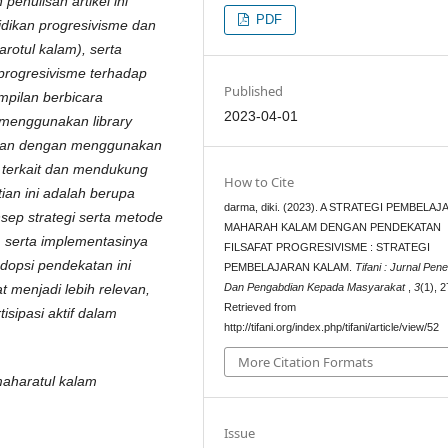
penulisan artikel ini
PDF
idikan progresivisme dan
rotul kalam), serta
 progresivisme terhadap
Published
pilan berbicara
2023-04-01
n menggunakan library
kukan dengan menggunakan
ng terkait dan mendukung
How to Cite
tian ini adalah berupa
darma, diki. (2023). A STRATEGI PEMBELA
nsep strategi serta metode
MAHARAH KALAM DENGAN PENDEKATAN
 serta implementasinya
FILSAFAT PROGRESIVISME : STRATEGI
opsi pendekatan ini
PEMBELAJARAN KALAM.
Tifani : Jurnal Penel
Dan Pengabdian Kepada Masyarakat
,
3
(1), 
 menjadi lebih relevan,
Retrieved from
isipasi aktif dalam
http://tifani.org/index.php/tifani/article/view/52
More Citation Formats
maharatul kalam
Issue