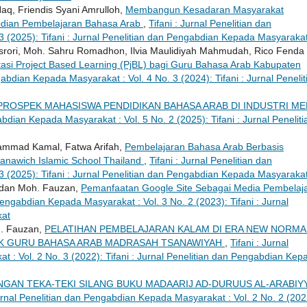
, Friendis Syani Amrulloh,
Membangun Kesadaran Masyarakat
bdian Pembelajaran Bahasa Arab
,
Tifani : Jurnal Penelitian dan
 (2025): Tifani : Jurnal Penelitian dan Pengabdian Kepada Masyaraka
rori, Moh. Sahru Romadhon, Ilvia Maulidiyah Mahmudah, Rico Fenda
asi Project Based Learning (PjBL) bagi Guru Bahasa Arab Kabupaten
gabdian Kepada Masyarakat : Vol. 4 No. 3 (2024): Tifani : Jurnal Penelit
PROSPEK MAHASISWA PENDIDIKAN BAHASA ARAB DI INDUSTRI ME
abdian Kepada Masyarakat : Vol. 5 No. 2 (2025): Tifani : Jurnal Peneliti
hammad Kamal, Fatwa Arifah,
Pembelajaran Bahasa Arab Berbasis
anawich Islamic School Thailand
,
Tifani : Jurnal Penelitian dan
 (2025): Tifani : Jurnal Penelitian dan Pengabdian Kepada Masyaraka
, dan Moh. Fauzan,
Pemanfaatan Google Site Sebagai Media Pembelaj
 Pengabdian Kepada Masyarakat : Vol. 3 No. 2 (2023): Tifani : Jurnal
kat
h. Fauzan,
PELATIHAN PEMBELAJARAN KALAM DI ERA NEW NORMA
UK GURU BAHASA ARAB MADRASAH TSANAWIYAH
,
Tifani : Jurnal
 : Vol. 2 No. 3 (2022): Tifani : Jurnal Penelitian dan Pengabdian Kep
GAN TEKA-TEKI SILANG BUKU MADAARIJ AD-DURUUS AL-ARABIY
Jurnal Penelitian dan Pengabdian Kepada Masyarakat : Vol. 2 No. 2 (202