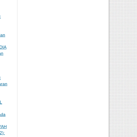
t
ian
DIA
an
t
aran
L
ada
YAH
2):