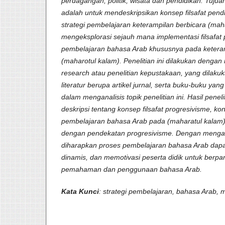
perdagangan, politik, wisata dan pendidikan. Tujuan 
adalah untuk mendeskripsikan konsep filsafat pend
strategi pembelajaran keterampilan berbicara (maha
mengeksplorasi sejauh mana implementasi filsafat
pembelajaran bahasa Arab khususnya pada keteram
(maharotul kalam). Penelitian ini dilakukan denga
research atau penelitian kepustakaan, yang dila
literatur berupa artikel jurnal, serta buku-buku ya
dalam menganalisis topik penelitian ini. Hasil peneli
deskripsi tentang konsep filsafat progresivisme, ko
pembelajaran bahasa Arab pada (maharatul kalam)
dengan pendekatan progresivisme. Dengan mengad
diharapkan proses pembelajaran bahasa Arab dapat
dinamis, dan memotivasi peserta didik untuk berpart
pemahaman dan penggunaan bahasa Arab.
Kata Kunci
: strategi pembelajaran, bahasa Arab, 