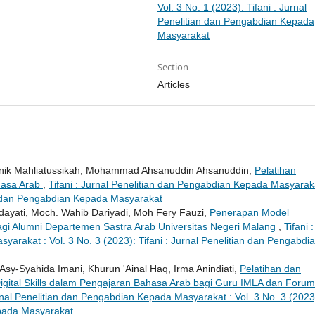
Vol. 3 No. 1 (2023): Tifani : Jurnal
Penelitian dan Pengabdian Kepada
Masyarakat
Section
Articles
, Hanik Mahliatussikah, Mohammad Ahsanuddin Ahsanuddin,
Pelatihan
hasa Arab
,
Tifani : Jurnal Penelitian dan Pengabdian Kepada Masyaraka
ian dan Pengabdian Kepada Masyarakat
yati, Moch. Wahib Dariyadi, Moh Fery Fauzi,
Penerapan Model
agi Alumni Departemen Sastra Arab Universitas Negeri Malang
,
Tifani :
arakat : Vol. 3 No. 3 (2023): Tifani : Jurnal Penelitian dan Pengabdi
Asy-Syahida Imani, Khurun 'Ainal Haq, Irma Anindiati,
Pelatihan dan
ital Skills dalam Pengajaran Bahasa Arab bagi Guru IMLA dan Forum
urnal Penelitian dan Pengabdian Kepada Masyarakat : Vol. 3 No. 3 (2023
epada Masyarakat