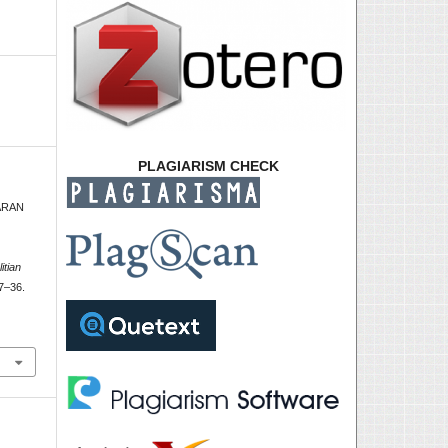
PLAGIARISM CHECK
JARAN
itian
27–36.