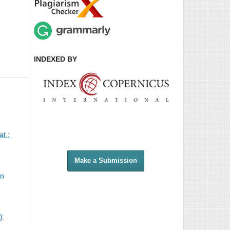
INDEXED BY
t :
Make a Submission
an
):