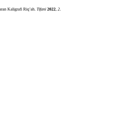
an Kaligrafi Riq’ah.
Tifani
2022
,
2
.