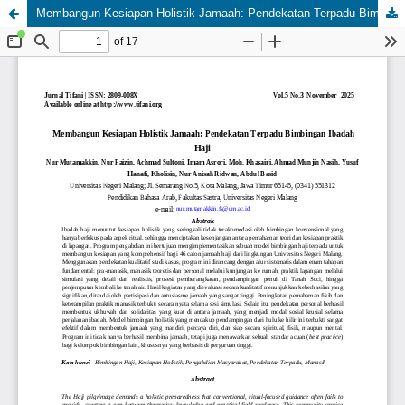
Membangun Kesiapan Holistik Jamaah: Pendekatan Terpadu Bimbingan Ibadah Haji