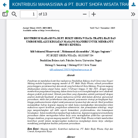
KONTRIBUSI MAHASISWA di PT. BUKIT SHOFA WISATA TRAFEL HAJI DAN UMROH MELALUI KEGIATAN MAGANG MANDIRI UNTUK MEMBANTU PROSES KINERJA