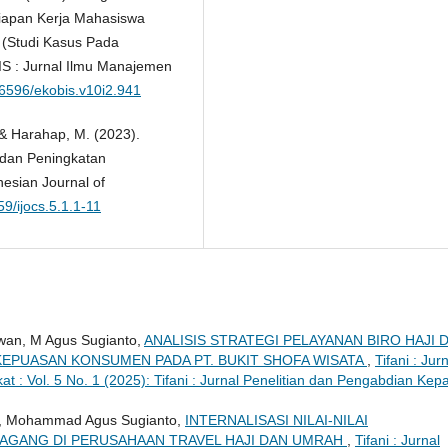
iapan Kerja Mahasiswa
g (Studi Kasus Pada
S : Jurnal Ilmu Manajemen
.36596/ekobis.v10i2.941
, & Harahap, M. (2023).
 dan Peningkatan
esian Journal of
59/ijocs.5.1.1-11
wan, M Agus Sugianto,
ANALISIS STRATEGI PELAYANAN BIRO HAJI 
EPUASAN KONSUMEN PADA PT. BUKIT SHOFA WISATA
,
Tifani : Jur
 : Vol. 5 No. 1 (2025): Tifani : Jurnal Penelitian dan Pengabdian Kep
, Mohammad Agus Sugianto,
INTERNALISASI NILAI-NILAI
MAGANG DI PERUSAHAAN TRAVEL HAJI DAN UMRAH
,
Tifani : Jurnal