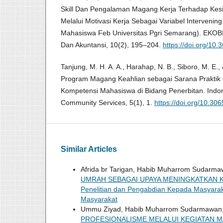
Skill Dan Pengalaman Magang Kerja Terhadap Kes
Melalui Motivasi Kerja Sebagai Variabel Intervenin
Mahasiswa Feb Universitas Pgri Semarang). EKOBI
Dan Akuntansi, 10(2), 195–204.
https://doi.org/10
Tanjung, M. H. A. A., Harahap, N. B., Siboro, M. E.
Program Magang Keahlian sebagai Sarana Praktik
Kompetensi Mahasiswa di Bidang Penerbitan. Indon
Community Services, 5(1), 1.
https://doi.org/10.306
Similar Articles
Afrida br Tarigan, Habib Muharrom Sudarma
UMRAH SEBAGAI UPAYA MENINGKATKAN K
Penelitian dan Pengabdian Kepada Masyarakat
Masyarakat
Ummu Ziyad, Habib Muharrom Sudarmawan
PROFESIONALISME MELALUI KEGIATAN 