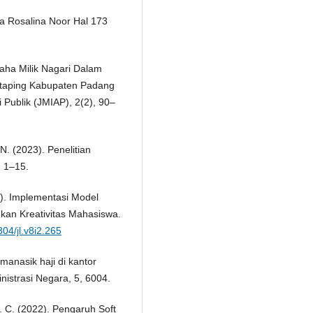
ana Rosalina Noor Hal 173
Usaha Milik Nagari Dalam
ataping Kabupaten Padang
Publik (JMIAP), 2(2), 90–
 N. (2023). Penelitian
, 1–15.
2). Implementasi Model
an Kreativitas Mahasiswa.
304/jl.v8i2.265
manasik haji di kantor
istrasi Negara, 5, 6004.
H. C. (2022). Pengaruh Soft