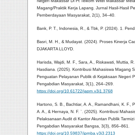
Negeri Makassar Di Pt Telkom Witel Makassar Mela
Magang/Praktik Kerja Lapang. Jurnal Hasil-Hasil 
Pemberdayaan Masyarakat, 2(1), 34–40.
Bank, P. T., Indonesia, R., & Tbk, P. (2024). 1. Pen
Basri, M. H., & Mudayat. (2024). Proses Kinerja C
DJAKARTA LLOYD.
Harisda, Wajdi, M. F., Sara, A., Riskawati, Muttia, R.
Hasdiana. (2025). Kontribusi Mahasiswa Magang S
Penguatan Pelayanan Publik di Kejaksaan Negeri 
Pengabdian Masyarakat, 3(1), 264–269.
https://doi.org/10.61722/japm.v3i1.3768
Hartono, S. B., Bachtiar, A. A., Ramandhani, K. F., P
A. A., & Hernaya, N. F. `. (2025). Kontribusi Mah
Pelaksanaan Audit di Kantor Akuntan Publik Tarmiz
Pengabdian Masyarakat Bangsa, 3(3), 856–861.
https://doi.org/10.59837/jpmba.v3i3.2313