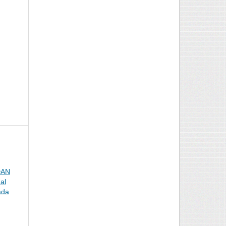
DAN
nal
ada