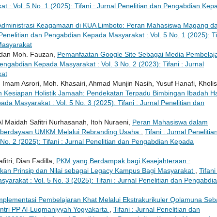
 : Vol. 5 No. 1 (2025): Tifani : Jurnal Penelitian dan Pengabdian Kep
 Administrasi Keagamaan di KUA Limboto: Peran Mahasiswa Magang d
l Penelitian dan Pengabdian Kepada Masyarakat : Vol. 5 No. 1 (2025): Ti
Masyarakat
, dan Moh. Fauzan,
Pemanfaatan Google Site Sebagai Media Pembelaj
 Pengabdian Kepada Masyarakat : Vol. 3 No. 2 (2023): Tifani : Jurnal
kat
 Imam Asrori, Moh. Khasairi, Ahmad Munjin Nasih, Yusuf Hanafi, Kholis
Kesiapan Holistik Jamaah: Pendekatan Terpadu Bimbingan Ibadah Ha
ada Masyarakat : Vol. 5 No. 3 (2025): Tifani : Jurnal Penelitian dan
l Maidah Safitri Nurhasanah, Itoh Nuraeni,
Peran Mahasiswa dalam
mberdayaan UMKM Melalui Rebranding Usaha
,
Tifani : Jurnal Penelitia
o. 2 (2025): Tifani : Jurnal Penelitian dan Pengabdian Kepada
fitri, Dian Fadilla,
PKM yang Berdampak bagi Kesejahteraan :
n Prinsip dan Nilai sebagai Legacy Kampus Bagi Masyarakat
,
Tifani 
arakat : Vol. 5 No. 3 (2025): Tifani : Jurnal Penelitian dan Pengabdi
mplementasi Pembelajaran Khat Melalui Ekstrakurikuler Qolamuna Seb
tri PP Al-Luqmaniyyah Yogyakarta
,
Tifani : Jurnal Penelitian dan