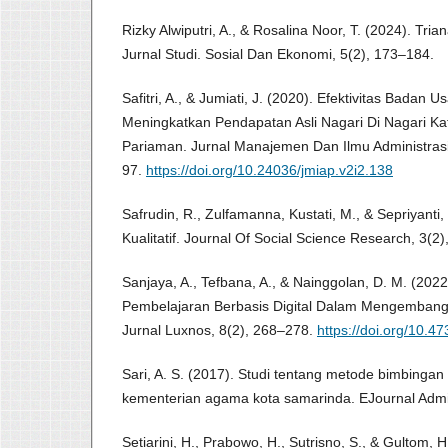
Rizky Alwiputri, A., & Rosalina Noor, T. (2024). Tri
Jurnal Studi. Sosial Dan Ekonomi, 5(2), 173–184.
Safitri, A., & Jumiati, J. (2020). Efektivitas Badan 
Meningkatkan Pendapatan Asli Nagari Di Nagari K
Pariaman. Jurnal Manajemen Dan Ilmu Administrasi 
97.
https://doi.org/10.24036/jmiap.v2i2.138
Safrudin, R., Zulfamanna, Kustati, M., & Sepriyanti,
Kualitatif. Journal Of Social Science Research, 3(2)
Sanjaya, A., Tefbana, A., & Nainggolan, D. M. (202
Pembelajaran Berbasis Digital Dalam Mengembangk
Jurnal Luxnos, 8(2), 268–278.
https://doi.org/10.47
Sari, A. S. (2017). Studi tentang metode bimbingan 
kementerian agama kota samarinda. EJournal Admin
Setiarini, H., Prabowo, H., Sutrisno, S., & Gultom, 