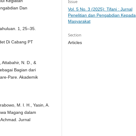
lui Kegiatan
Issue
Pengabdian Dan
Vol. 5 No. 3 (2025): Tifani : Jurnal
Penelitian dan Pengabdian Kepada
Masyarakat
dahuluan. 1, 25–35.
Section
adet Di Cabang PT
Articles
, Attabahir, N. D., &
ebagai Bagian dari
Pare-Pare. Akademik
rabowo, M. I. H., Yasin, A.
asiswa Magang dalam
i Achmad. Jurnal