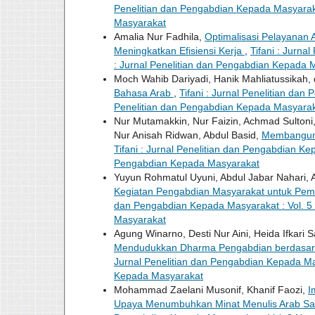
Penelitian dan Pengabdian Kepada Masyarakat
Masyarakat
Amalia Nur Fadhila,
Optimalisasi Pelayanan
Meningkatkan Efisiensi Kerja
,
Tifani : Jurna
: Jurnal Penelitian dan Pengabdian Kepada 
Moch Wahib Dariyadi, Hanik Mahliatussikah
Bahasa Arab
,
Tifani : Jurnal Penelitian dan
Penelitian dan Pengabdian Kepada Masyara
Nur Mutamakkin, Nur Faizin, Achmad Sultoni,
Nur Anisah Ridwan, Abdul Basid,
Membangun 
Tifani : Jurnal Penelitian dan Pengabdian Kep
Pengabdian Kepada Masyarakat
Yuyun Rohmatul Uyuni, Abdul Jabar Nahari, A
Kegiatan Pengabdian Masyarakat untuk Pe
dan Pengabdian Kepada Masyarakat : Vol. 5 N
Masyarakat
Agung Winarno, Desti Nur Aini, Heida Ifkari Sa
Mendudukkan Dharma Pengabdian berdasarka
Jurnal Penelitian dan Pengabdian Kepada Masy
Kepada Masyarakat
Mohammad Zaelani Musonif, Khanif Faozi,
I
Upaya Menumbuhkan Minat Menulis Arab San