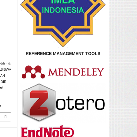
REFERENCE MANAGEMENT TOOLS
ddin, &
HASISWA
DAN
DIRI
ni :
3