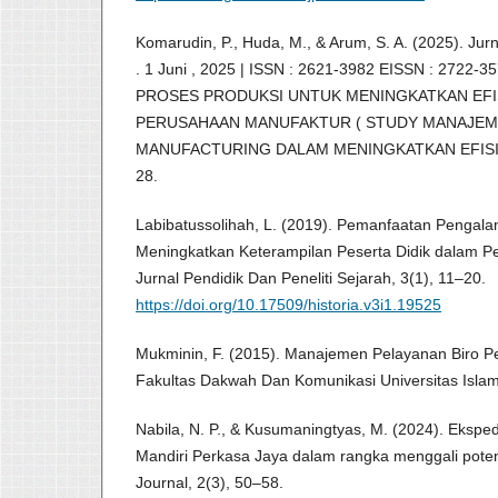
Komarudin, P., Huda, M., & Arum, S. A. (2025). Jurn
. 1 Juni , 2025 | ISSN : 2621-3982 EISSN : 2722
PROSES PRODUKSI UNTUK MENINGKATKAN EFIS
PERUSAHAAN MANUFAKTUR ( STUDY MANAJEM
MANUFACTURING DALAM MENINGKATKAN EFISIE
28.
Labibatussolihah, L. (2019). Pemanfaatan Pengal
Meningkatkan Keterampilan Peserta Didik dalam Pene
Jurnal Pendidik Dan Peneliti Sejarah, 3(1), 11–20.
https://doi.org/10.17509/historia.v3i1.19525
Mukminin, F. (2015). Manajemen Pelayanan Biro Per
Fakultas Dakwah Dan Komunikasi Universitas Islam
Nabila, N. P., & Kusumaningtyas, M. (2024). Ekspe
Mandiri Perkasa Jaya dalam rangka menggali potens
Journal, 2(3), 50–58.