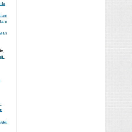
ada
alam
fani
aran
in,
ji
,
n
:
an
agai