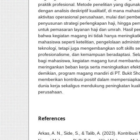
praktik profesional. Metode penelitian yang digunak
dengan analisis deskriptif kualitatif, di mana mahasi
aktivitas operasional perusahaan, mulai dari pemb
penyusunan strategi perlengkapan haji, hingga pem
untuk pemasaran layanan haji dan umrah. Hasil pe
bahwa kegiatan magang ini tidak hanya meningkatk
mahasiswa seperti ketelitian, pengelolaan adminis
teknologi, tetapi juga mengembangkan soft skills se
profesionalisme, dan kemampuan beradaptasi. Se
bagi mahasiswa, kegiatan magang turut membant
meringankan beban kerja serta meningkatkan efekt
demikian, program magang mandiri di PT. Bukit Sho
memberikan kontribusi positif dalam mempersiap
dunia kerja sekaligus mendukung peningkatan kual
perusahaan.
References
Arkas, A. N., Side, S., & Talib, A. (2023). Kontribus