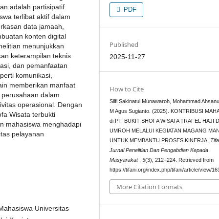
an adalah partisipatif
PDF
swa terlibat aktif dalam
erkasan data jamaah,
buatan konten digital
Published
nelitian menunjukkan
an keterampilan teknis
2025-11-27
trasi, dan pemanfaatan
perti komunikasi,
lain memberikan manfaat
How to Cite
u perusahaan dalam
Silfi Sakinatul Munawaroh, Mohammad Ahsanu
ivitas operasional. Dengan
M Agus Sugianto. (2025). KONTRIBUSI MA
fa Wisata terbukti
di PT. BUKIT SHOFA WISATA TRAFEL HAJI 
kan mahasiswa menghadapi
UMROH MELALUI KEGIATAN MAGANG MAN
itas pelayanan
UNTUK MEMBANTU PROSES KINERJA.
Tifa
Jurnal Penelitian Dan Pengabdian Kepada
Masyarakat
,
5
(3), 212–224. Retrieved from
https://tifani.org/index.php/tifani/article/view/16
More Citation Formats
i Mahasiswa Universitas