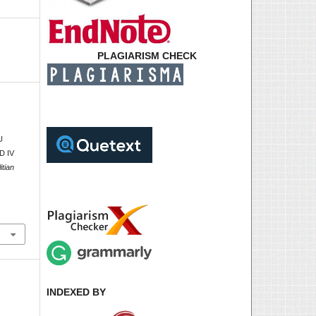
PLAGIARISM CHECK
U
D IV
itian
INDEXED BY