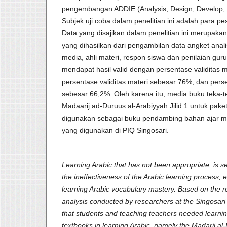
pengembangan ADDIE (Analysis, Design, Develop, 
Subjek uji coba dalam penelitian ini adalah para pes
Data yang disajikan dalam penelitian ini merupakan d
yang dihasilkan dari pengambilan data angket analis
media, ahli materi, respon siswa dan penilaian guru. 
mendapat hasil valid dengan persentase validitas
persentase validitas materi sebesar 76%, dan pers
sebesar 66,2%. Oleh karena itu, media buku teka-t
Madaarij ad-Duruus al-Arabiyyah Jilid 1 untuk paket
digunakan sebagai buku pendambing bahan ajar m
yang digunakan di PIQ Singosari.
Learning Arabic that has not been appropriate, is 
the ineffectiveness of the Arabic learning process, e
learning Arabic vocabulary mastery. Based on the res
analysis conducted by researchers at the Singosari P
that students and teaching teachers needed learn
textbooks in learning Arabic, namely the Madarij a