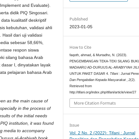
Implement and Evaluate).
erta didik PIQ Singosari.
Published
ata kualitatif deskriptif
2023-01-05
is kebutuhan, validasi ahli
Hasil dari uji validasi
 media sebesar 58,66%,
How to Cite
entase respon siswa
faqoth, ahmad, & Murtadho, N. (2023).
eki silang bahasa Arab
PENGEMBANGAN TEKA-TEKI SILANG BUK
 dasar I, dinyatakan layak
MADAARIJ AD-DURUUS AL-ARABIYYAH JILI
ata pelajaran bahasa Arab
UNTUK PAKET DASAR 4.
Tifani : Jurnal Penel
Dan Pengabdian Kepada Masyarakat
,
2
(2).
Retrieved from
http://tifani.org/index.php/tifani/article/view/27
seen as the main cause of
More Citation Formats
specially in the process of
ults of the initial needs
IQ institution, it was found
Issue
ing media to accompany
Vol. 2 No. 2 (2022): Tifani : Jurnal
l-Duruus al-Arabiyah book