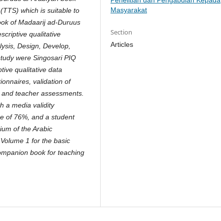
Penelitian dan Pengabdian Kepada
Masyarakat
(TTS) which is suitable to
ook of Madaarij ad-Duruus
Section
criptive qualitative
Articles
ysis, Design, Develop,
 study were Singosari PIQ
tive qualitative data
ionnaires, validation of
s and teacher assessments.
th a media validity
ge of 76%, and a student
um of the Arabic
Volume 1 for the basic
companion book for teaching