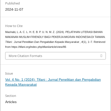
Published
2024-11-07
How to Cite
Mashabi, L. A. C. L. H. E. B. P. U. N. M. Z. (2024). PELATIHAN LITERASI BAHAN
MAKANAN MUSLIM-FRIENDLY BAGI PEKERJA MIGRAN INDONESIA DI TAIWAN.
Tifani : Jurnal Penelitian Dan Pengabdian Kepada Masyarakat
,
4
(1), 1–7. Retrieved
from https://tifani.org/index.php/tifani/article/view/86
More Citation Formats
Issue
Vol. 4 No. 1 (2024): Tifani : Jurnal Penelitian dan Pengabdian
Kepada Masyarakat
Section
Articles