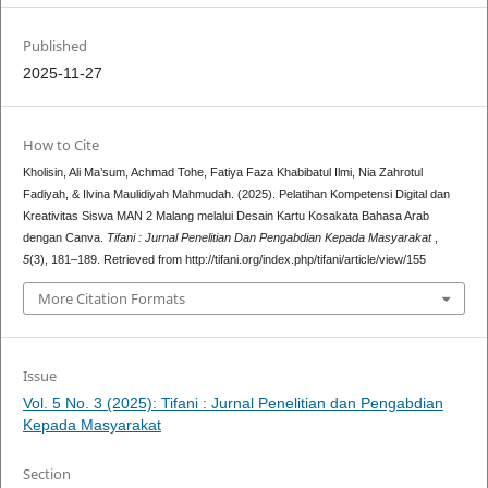
Published
2025-11-27
How to Cite
Kholisin, Ali Ma’sum, Achmad Tohe, Fatiya Faza Khabibatul Ilmi, Nia Zahrotul
Fadiyah, & Ilvina Maulidiyah Mahmudah. (2025). Pelatihan Kompetensi Digital dan
Kreativitas Siswa MAN 2 Malang melalui Desain Kartu Kosakata Bahasa Arab
dengan Canva.
Tifani : Jurnal Penelitian Dan Pengabdian Kepada Masyarakat
,
5
(3), 181–189. Retrieved from http://tifani.org/index.php/tifani/article/view/155
More Citation Formats
Issue
Vol. 5 No. 3 (2025): Tifani : Jurnal Penelitian dan Pengabdian
Kepada Masyarakat
Section