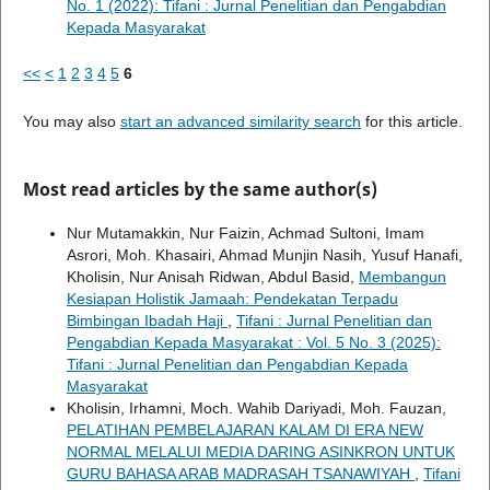
No. 1 (2022): Tifani : Jurnal Penelitian dan Pengabdian
Kepada Masyarakat
<<
<
1
2
3
4
5
6
You may also
start an advanced similarity search
for this article.
Most read articles by the same author(s)
Nur Mutamakkin, Nur Faizin, Achmad Sultoni, Imam
Asrori, Moh. Khasairi, Ahmad Munjin Nasih, Yusuf Hanafi,
Kholisin, Nur Anisah Ridwan, Abdul Basid,
Membangun
Kesiapan Holistik Jamaah: Pendekatan Terpadu
Bimbingan Ibadah Haji
,
Tifani : Jurnal Penelitian dan
Pengabdian Kepada Masyarakat : Vol. 5 No. 3 (2025):
Tifani : Jurnal Penelitian dan Pengabdian Kepada
Masyarakat
Kholisin, Irhamni, Moch. Wahib Dariyadi, Moh. Fauzan,
PELATIHAN PEMBELAJARAN KALAM DI ERA NEW
NORMAL MELALUI MEDIA DARING ASINKRON UNTUK
GURU BAHASA ARAB MADRASAH TSANAWIYAH
,
Tifani