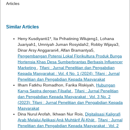
Articles
Similar Articles
Heny Kusdiyanti1*, Ita Prihatining Wilujeng1, Lohana
Juariyah1, Umniyah Juman Rosyidah2, Robby Wijaya3,
Dinar Arsy Anggarani4, Alfan Bramantya5,
Pengembangan Potensi Lokal Florikultura Produk Bunga
Hortensia Khas Desa Sumberbrantas Berbasis Influencer
Marketing
,
Tifani : Jurnal Penelitian dan Pengabdian
Kepada Masyarakat : Vol. 4 No. 1 (2024): Tifani : Jurnal
Penelitian dan Pengabdian Kepada Masyarakat
Ilham Fatkhu Romadhon, Farika Riskiyah,
Hubungan
Karya Sastra dengan Filsafat
,
Tifani : Jurnal Penelitian
dan Pengabdian Kepada Masyarakat : Vol. 3 No. 2
(2023): Tifani : Jurnal Penelitian dan Pengabdian Kepada
Masyarakat
Dina Nurul Arofah, Ikhwan Nur Rois,
Digitalisasi Kaligrafi
Arab Melalui Aplikasi Anā Muhtārif Āl-Khāt
,
Tifani : Jurnal
Penelitian dan Pengabdian Kepada Masyarakat : Vol. 2