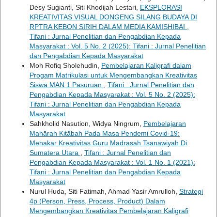
Desy Sugianti, Siti Khodijah Lestari,
EKSPLORASI
KREATIVITAS VISUAL DONGENG SILANG BUDAYA DI
RPTRA KEBON SIRIH DALAM MEDIA KAMISHIBAI
,
Tifani : Jurnal Penelitian dan Pengabdian Kepada
Masyarakat : Vol. 5 No. 2 (2025): Tifani : Jurnal Penelitian
dan Pengabdian Kepada Masyarakat
Moh Rofiq Sholehudin,
Pembelajaran Kaligrafi dalam
Progam Matrikulasi untuk Mengembangkan Kreativitas
Siswa MAN 1 Pasuruan
,
Tifani : Jurnal Penelitian dan
Pengabdian Kepada Masyarakat : Vol. 5 No. 2 (2025):
Tifani : Jurnal Penelitian dan Pengabdian Kepada
Masyarakat
Sahkholid Nasution, Widya Ningrum,
Pembelajaran
Mahārah Kitābah Pada Masa Pendemi Covid-19:
Menakar Kreativitas Guru Madrasah Tsanawiyah Di
Sumatera Utara
,
Tifani : Jurnal Penelitian dan
Pengabdian Kepada Masyarakat : Vol. 1 No. 1 (2021):
Tifani : Jurnal Penelitian dan Pengabdian Kepada
Masyarakat
Nurul Huda, Siti Fatimah, Ahmad Yasir Amrulloh,
Strategi
4p (Person, Press, Process, Product) Dalam
Mengembangkan Kreativitas Pembelajaran Kaligrafi