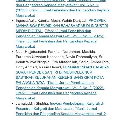
dan Pengabdian Kepada Masyarakat : Vol. 5 No. 2
(2025): Tifani : Jurnal Penelitian dan Pengabdian Kepada
Masyarakat
Ingesia Aulia Kamila, Moch. Wahib Dariyadi,
PROSPEK
MAHASISWA PENDIDIKAN BAHASA ARAB DI INDUSTRI
MEDIA DIGITAL
,
Tifani : Jurnal Penelitian dan
Pengabdian Kepada Masyarakat : Vol. 5 No. 2 (2025):
Tifani : Jurnal Penelitian dan Pengabdian Kepada
Masyarakat
Noor Hujjatusnaini, Farkhan Nurohman, Maulida,
Purnama Uswatun Khasanah, Novia Rahmadiyah, Sri
Indah Widya Ningsih, Fira Mufaddilah, Sonia, Ambar Rita,
Dony Ahmad, Nasim Hamid,
PENDAMPINGAN HAFALAN
SURAH PENDEK SANTRI DI MUSHOLLA NUR
BASYIRAH KELURAHAN KERENG BANGKIRAI KOTA
PALANGKA RAYA
,
Tifani : Jurnal Penelitian dan
Pengabdian Kepada Masyarakat : Vol. 2 No. 2 (2022):
Tifani : Jurnal Penelitian dan Pengabdian Kepada
Masyarakat
Jamaluddin Shiddiq,
Inovasi Pembelajaran Kaligrafi di
Pesantren Kaligrafi dan Madrasah
,
Tifani : Jurnal
Penelitian dan Pengabdian Kepada Masyarakat : Vol. 2