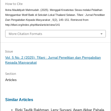
How to Cite
Ilvina Maulidiyah Mahmudah. (2025). Menggali Kreativitas Siswa melalui Pelatihan
Menggambar Motif Batik di Sekolah Lokal Thailand Selatan.
Tifani : Jurnal Penelitian
Dan Pengabdian Kepada Masyarakat
,
5
(2), 145–151. Retrieved from
http://tifani.org/index.php/tifani/article/view/141
More Citation Formats
Issue
Vol. 5 No. 2 (2025): Tifani : Jurnal Penelitian dan Pengabdian
Kepada Masyarakat
Section
Articles
Similar Articles
Rizki Taufik Rakhman, Leny Suryani, Agam Akbar Pahala,