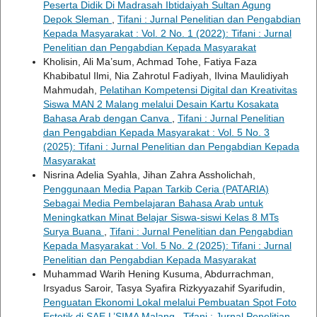
Peserta Didik Di Madrasah Ibtidaiyah Sultan Agung
Depok Sleman
,
Tifani : Jurnal Penelitian dan Pengabdian
Kepada Masyarakat : Vol. 2 No. 1 (2022): Tifani : Jurnal
Penelitian dan Pengabdian Kepada Masyarakat
Kholisin, Ali Ma’sum, Achmad Tohe, Fatiya Faza
Khabibatul Ilmi, Nia Zahrotul Fadiyah, Ilvina Maulidiyah
Mahmudah,
Pelatihan Kompetensi Digital dan Kreativitas
Siswa MAN 2 Malang melalui Desain Kartu Kosakata
Bahasa Arab dengan Canva
,
Tifani : Jurnal Penelitian
dan Pengabdian Kepada Masyarakat : Vol. 5 No. 3
(2025): Tifani : Jurnal Penelitian dan Pengabdian Kepada
Masyarakat
Nisrina Adelia Syahla, Jihan Zahra Assholichah,
Penggunaan Media Papan Tarkib Ceria (PATARIA)
Sebagai Media Pembelajaran Bahasa Arab untuk
Meningkatkan Minat Belajar Siswa-siswi Kelas 8 MTs
Surya Buana
,
Tifani : Jurnal Penelitian dan Pengabdian
Kepada Masyarakat : Vol. 5 No. 2 (2025): Tifani : Jurnal
Penelitian dan Pengabdian Kepada Masyarakat
Muhammad Warih Hening Kusuma, Abdurrachman,
Irsyadus Saroir, Tasya Syafira Rizkyyazahif Syarifudin,
Penguatan Ekonomi Lokal melalui Pembuatan Spot Foto
Estetik di SAE L’SIMA Malang
,
Tifani : Jurnal Penelitian