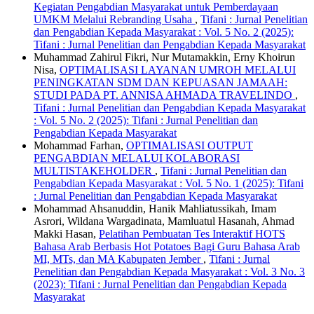
Kegiatan Pengabdian Masyarakat untuk Pemberdayaan
UMKM Melalui Rebranding Usaha
,
Tifani : Jurnal Penelitian
dan Pengabdian Kepada Masyarakat : Vol. 5 No. 2 (2025):
Tifani : Jurnal Penelitian dan Pengabdian Kepada Masyarakat
Muhammad Zahirul Fikri, Nur Mutamakkin, Erny Khoirun
Nisa,
OPTIMALISASI LAYANAN UMROH MELALUI
PENINGKATAN SDM DAN KEPUASAN JAMAAH:
STUDI PADA PT. ANNISA AHMADA TRAVELINDO
,
Tifani : Jurnal Penelitian dan Pengabdian Kepada Masyarakat
: Vol. 5 No. 2 (2025): Tifani : Jurnal Penelitian dan
Pengabdian Kepada Masyarakat
Mohammad Farhan,
OPTIMALISASI OUTPUT
PENGABDIAN MELALUI KOLABORASI
MULTISTAKEHOLDER
,
Tifani : Jurnal Penelitian dan
Pengabdian Kepada Masyarakat : Vol. 5 No. 1 (2025): Tifani
: Jurnal Penelitian dan Pengabdian Kepada Masyarakat
Mohammad Ahsanuddin, Hanik Mahliatussikah, Imam
Asrori, Wildana Wargadinata, Mamluatul Hasanah, Ahmad
Makki Hasan,
Pelatihan Pembuatan Tes Interaktif HOTS
Bahasa Arab Berbasis Hot Potatoes Bagi Guru Bahasa Arab
MI, MTs, dan MA Kabupaten Jember
,
Tifani : Jurnal
Penelitian dan Pengabdian Kepada Masyarakat : Vol. 3 No. 3
(2023): Tifani : Jurnal Penelitian dan Pengabdian Kepada
Masyarakat