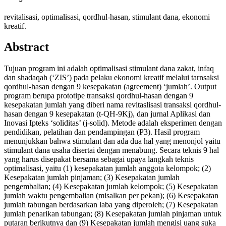
revitalisasi, optimalisasi, qordhul-hasan, stimulant dana, ekonomi
kreatif.
Abstract
Tujuan program ini adalah optimalisasi stimulant dana zakat, infaq
dan shadaqah (‘ZIS’) pada pelaku ekonomi kreatif melalui tarnsaksi
qordhul-hasan dengan 9 kesepakatan (agreement) ‘jumlah’. Output
program berupa prototipe transaksi qordhul-hasan dengan 9
kesepakatan jumlah yang diberi nama revitaslisasi transaksi qordhul-
hasan dengan 9 kesepakatan (t-QH-9Kj), dan jurnal Aplikasi dan
Inovasi Ipteks ‘soliditas’ (j-solid). Metode adalah eksperimen dengan
pendidikan, pelatihan dan pendampingan (P3). Hasil program
menunjukkan bahwa stimulant dan ada dua hal yang menonjol yaitu
stimulant dana usaha disertai dengan menabung. Secara teknis 9 hal
yang harus disepakat bersama sebagai upaya langkah teknis
optimalisasi, yaitu (1) kesepakatan jumlah anggota kelompok; (2)
Kesepakatan jumlah pinjaman; (3) Kesepakatan jumlah
pengembalian; (4) Kesepakatan jumlah kelompok; (5) Kesepakatan
jumlah waktu pengembalian (misalkan per pekan); (6) Kesepakatan
jumlah tabungan berdasarkan laba yang diperoleh; (7) Kesepakatan
jumlah penarikan tabungan; (8) Kesepakatan jumlah pinjaman untuk
putaran berikutnya dan (9) Kesepakatan jumlah mengisi uang suka