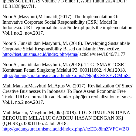
Ipteks SOLIDITAS Volume 7 Nomor 1, April Tahun 2024 DOI :
10.31328/js.v7i1.
Noor S.,Masyhuri,M.Junaidi,(2017). The Implementation Of
Innovative Corporate Social Responsibility (CSR) Model In
Indonesia. URL: ejournal.itn.ac.id/index.php/ijts the implementation.
Vol.1 no.2, nov.2017.
Noor S.,Junaidi dan Masyhuri.,M. (2018). Developing Sustainbale
Corporate Sicial Responsibility Based on Islamic Perspective.
http://riset.unisma.ac.id/index.php/jema/
acticle/view/1046/71.77.
Noor S.,Junaidi dan Masyhuri.,M. (2018). TTG ‘SMART CSR’
Kemitraan Petani Singkong Melalui P3. 000111662. 4 Juli 2018.
http://gudangsurat.unisma.ac.id/index.php/s/Ngp0CvkXEvCMmSJ
Muh.Mansur,Masyhuri,M.,Agus W.,(2017). Revitalization Of Smes’
Creative Businesses In Indonesia To Face Asean Economic Free
Trade. URL: ejournal.itn.ac.id/index.php/ijem revitalization of smes.
Vol.1, no.2 nov.2017.
Muh.Mansur, Masyhuri M.,dkk(2018). TTG STIMULAN DANA
BERGULIR MELALUI QARDHU HASAN DENGAN 9Kj
(QH-9Kj). 00011166. 4 Juli 2018.
http://gudangsurat.unisma.ac.id/index.php/s/rzEEo8imZVFCwBQ