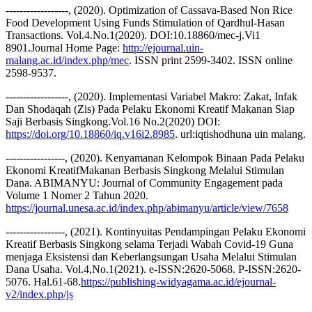
------------------, (2020). Optimization of Cassava-Based Non Rice
Food Development Using Funds Stimulation of Qardhul-Hasan
Transactions. Vol.4.No.1(2020). DOI:10.18860/mec-j.Vi1
8901.Journal Home Page:
http://ejournal.uin-
malang.ac.id/index.php/mec
. ISSN print 2599-3402. ISSN online
2598-9537.
------------------, (2020). Implementasi Variabel Makro: Zakat, Infak
Dan Shodaqah (Zis) Pada Pelaku Ekonomi Kreatif Makanan Siap
Saji Berbasis Singkong.Vol.16 No.2(2020) DOI:
https://doi.org/10.18860/iq.v16i2.8985
. url:iqtishodhuna uin malang.
-----------------, (2020). Kenyamanan Kelompok Binaan Pada Pelaku
Ekonomi KreatifMakanan Berbasis Singkong Melalui Stimulan
Dana. ABIMANYU: Journal of Community Engagement pada
Volume 1 Nomer 2 Tahun 2020.
https://journal.unesa.ac.id/index.php/abimanyu/article/view/7658
-----------------, (2021). Kontinyuitas Pendampingan Pelaku Ekonomi
Kreatif Berbasis Singkong selama Terjadi Wabah Covid-19 Guna
menjaga Eksistensi dan Keberlangsungan Usaha Melalui Stimulan
Dana Usaha. Vol.4,No.1(2021). e-ISSN:2620-5068. P-ISSN:2620-
5076. Hal.61-68.
https://publishing-widyagama.ac.id/ejournal-
v2/index.php/js