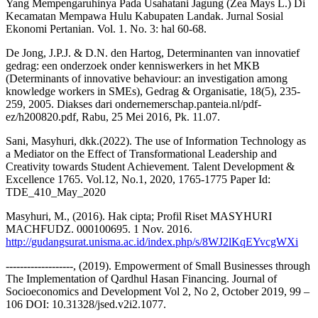
Yang Mempengaruhinya Pada Usahatani Jagung (Zea Mays L.) Di
Kecamatan Mempawa Hulu Kabupaten Landak. Jurnal Sosial
Ekonomi Pertanian. Vol. 1. No. 3: hal 60-68.
De Jong, J.P.J. & D.N. den Hartog, Determinanten van innovatief
gedrag: een onderzoek onder kenniswerkers in het MKB
(Determinants of innovative behaviour: an investigation among
knowledge workers in SMEs), Gedrag & Organisatie, 18(5), 235-
259, 2005. Diakses dari ondernemerschap.panteia.nl/pdf-
ez/h200820.pdf, Rabu, 25 Mei 2016, Pk. 11.07.
Sani, Masyhuri, dkk.(2022). The use of Information Technology as
a Mediator on the Effect of Transformational Leadership and
Creativity towards Student Achievement. Talent Development &
Excellence 1765. Vol.12, No.1, 2020, 1765-1775 Paper Id:
TDE_410_May_2020
Masyhuri, M., (2016). Hak cipta; Profil Riset MASYHURI
MACHFUDZ. 000100695. 1 Nov. 2016.
http://gudangsurat.unisma.ac.id/index.php/s/8WJ2lKqEYvcgWXi
-------------------, (2019). Empowerment of Small Businesses through
The Implementation of Qardhul Hasan Financing. Journal of
Socioeconomics and Development Vol 2, No 2, October 2019, 99 –
106 DOI: 10.31328/jsed.v2i2.1077.