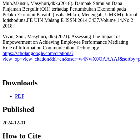
Muh.Mansur, Masyhuri,dkk.(2018). Dampak Stimulan Dana
Pinjaman Bergulir (QH) terhadap Pertumbuhan Ekonomi pada
Pelaku Ekonomi Kreatif. (usaha Mikro, Menengah, UMKM). Jurnal
Iqtishoduna.FE UIN Malang.E-ISSN:2614-3437.Volume 14.No.2
2018.]
Vivin, Sani, Masyhuri, dkk(2021). Assessing The Impact of
Empowerment on Achieving Employee Performance Mediating
Role of Information Communication Technology.
https://scholar.google.com/citations?
view_op=view_citation&hl=en&user=w4NwX0QAAAAJ&sortby=pu
Downloads
PDF
Published
2024-12-01
How to Cite