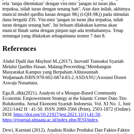
rela ‘tanpa ditentukan’ dengan visi-misi ‘jangan isi iuran jika
terpaksa, isilah iuran dengan senang hati’. Atas dasr inilah, akhirnya
muncul model qardhu hasan dengan 9Kj (t-QH-9Kj) pada stimulan
dana bergulir ZIS. Visi-misi ‘jangan isi iuran jika terpaksa, isilah
iuran dengan senang hati’. Ini beluam dilakukan karena akan
muncul fitnah sama dengan pinjam tapi ada tembahannya. Tetap
semangat yang dilakukan sebagaimana nomor 7 dan 8.
References
Abdul Djalil dan Mayhuri M.,(2017). Inovatif Transaksi Syariah
Melalui Qardhu Hasan. Malang:Proceeding;’Membangun
Masyarakat Kampus yang Berpaham Ahlussunnah
Waljamaah.ISBN:978-602-6874-83-2.ASDANU;Asosiasi Dosen
Aswaja Nusantara.
Ega,R.,dkk(2021). Analysis of a Mosque-Based Community
Economic Empowerment Strategy at the Islamic Center Dato Tiro
Bulukumba. Jurnal Ekonomi Syariah Indonesia. Vol. XI No. 1, Juni
2021/1442 H : 41-50. ISSN 2089-3566 (Print), 2503-1872 (Online).
DOI:
https://doi.org/10.21927/jesi.2021.11(1).41-50
.
https://ejournal.almaata.ac.id/index.php/JESI/index
.
Dewi, Kurniati (2012). Analisis Risiko Produksi Dan Faktor-Faktor