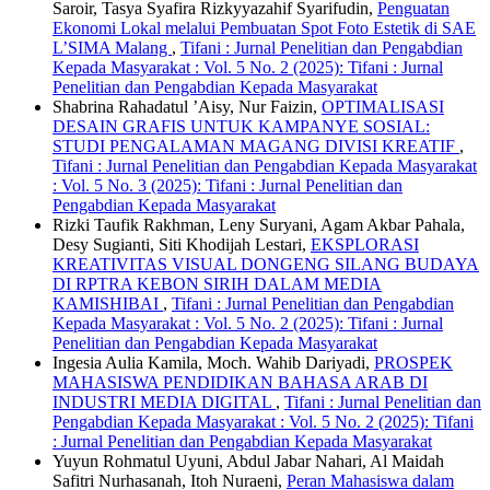
Saroir, Tasya Syafira Rizkyyazahif Syarifudin,
Penguatan
Ekonomi Lokal melalui Pembuatan Spot Foto Estetik di SAE
L’SIMA Malang
,
Tifani : Jurnal Penelitian dan Pengabdian
Kepada Masyarakat : Vol. 5 No. 2 (2025): Tifani : Jurnal
Penelitian dan Pengabdian Kepada Masyarakat
Shabrina Rahadatul ’Aisy, Nur Faizin,
OPTIMALISASI
DESAIN GRAFIS UNTUK KAMPANYE SOSIAL:
STUDI PENGALAMAN MAGANG DIVISI KREATIF
,
Tifani : Jurnal Penelitian dan Pengabdian Kepada Masyarakat
: Vol. 5 No. 3 (2025): Tifani : Jurnal Penelitian dan
Pengabdian Kepada Masyarakat
Rizki Taufik Rakhman, Leny Suryani, Agam Akbar Pahala,
Desy Sugianti, Siti Khodijah Lestari,
EKSPLORASI
KREATIVITAS VISUAL DONGENG SILANG BUDAYA
DI RPTRA KEBON SIRIH DALAM MEDIA
KAMISHIBAI
,
Tifani : Jurnal Penelitian dan Pengabdian
Kepada Masyarakat : Vol. 5 No. 2 (2025): Tifani : Jurnal
Penelitian dan Pengabdian Kepada Masyarakat
Ingesia Aulia Kamila, Moch. Wahib Dariyadi,
PROSPEK
MAHASISWA PENDIDIKAN BAHASA ARAB DI
INDUSTRI MEDIA DIGITAL
,
Tifani : Jurnal Penelitian dan
Pengabdian Kepada Masyarakat : Vol. 5 No. 2 (2025): Tifani
: Jurnal Penelitian dan Pengabdian Kepada Masyarakat
Yuyun Rohmatul Uyuni, Abdul Jabar Nahari, Al Maidah
Safitri Nurhasanah, Itoh Nuraeni,
Peran Mahasiswa dalam