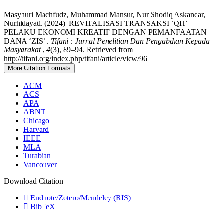
Masyhuri Machfudz, Muhammad Mansur, Nur Shodiq Askandar,
Nurhidayati. (2024). REVITALISASI TRANSAKSI ‘QH’
PELAKU EKONOMI KREATIF DENGAN PEMANFAATAN
DANA ‘ZIS’ .
Tifani : Jurnal Penelitian Dan Pengabdian Kepada
Masyarakat
,
4
(3), 89–94. Retrieved from
http://tifani.org/index.php/tifani/article/view/96
More Citation Formats
ACM
ACS
APA
ABNT
Chicago
Harvard
IEEE
MLA
Turabian
Vancouver
Download Citation
Endnote/Zotero/Mendeley (RIS)
BibTeX