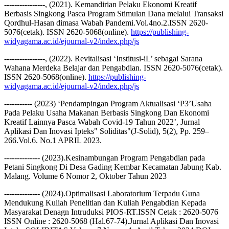
----------------, (2021). Kemandirian Pelaku Ekonomi Kreatif
Berbasis Singkong Pasca Program Stimulan Dana melalui Transaksi
Qordhul-Hasan dimasa Wabah Pandemi.Vol.4no.2.ISSN 2620-
5076(cetak). ISSN 2620-5068(online).
https://publishing-
widyagama.ac.id/ejournal-v2/index.php/js
----------------, (2022). Revitalisasi ‘Institusi-iL’ sebagai Sarana
Wahana Merdeka Belajar dan Pengabdian. ISSN 2620-5076(cetak).
ISSN 2620-5068(online).
https://publishing-
widyagama.ac.id/ejournal-v2/index.php/js
----------- (2023) ‘Pendampingan Program Aktualisasi ‘P3’Usaha
Pada Pelaku Usaha Makanan Berbasis Singkong Dan Ekonomi
Kreatif Lainnya Pasca Wabah Covid-19 Tahun 2022’, Jurnal
Aplikasi Dan Inovasi Ipteks" Soliditas"(J-Solid), 5(2), Pp. 259–
266.Vol.6. No.1 APRIL 2023.
-------------- (2023).Kesinambungan Program Pengabdian pada
Petani Singkong Di Desa Gading Kembar Kecamatan Jabung Kab.
Malang. Volume 6 Nomor 2, Oktober Tahun 2023
-------------- (2024).Optimalisasi Laboratorium Terpadu Guna
Mendukung Kuliah Penelitian dan Kuliah Pengabdian Kepada
Masyarakat Denagn Intruduksi PIOS-RT.ISSN Cetak : 2620-5076
ISSN Online : 2620-5068 (Hal.67-74).Jurnal Aplikasi Dan Inovasi