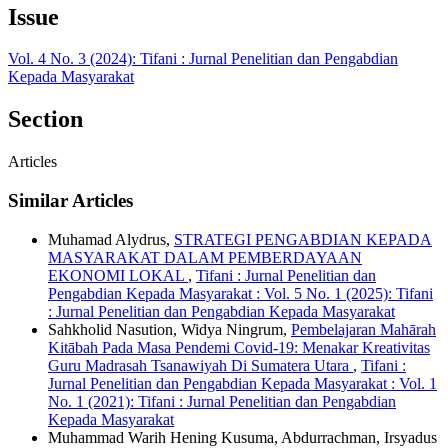
Issue
Vol. 4 No. 3 (2024): Tifani : Jurnal Penelitian dan Pengabdian
Kepada Masyarakat
Section
Articles
Similar Articles
Muhamad Alydrus,
STRATEGI PENGABDIAN KEPADA
MASYARAKAT DALAM PEMBERDAYAAN
EKONOMI LOKAL
,
Tifani : Jurnal Penelitian dan
Pengabdian Kepada Masyarakat : Vol. 5 No. 1 (2025): Tifani
: Jurnal Penelitian dan Pengabdian Kepada Masyarakat
Sahkholid Nasution, Widya Ningrum,
Pembelajaran Mahārah
Kitābah Pada Masa Pendemi Covid-19: Menakar Kreativitas
Guru Madrasah Tsanawiyah Di Sumatera Utara
,
Tifani :
Jurnal Penelitian dan Pengabdian Kepada Masyarakat : Vol. 1
No. 1 (2021): Tifani : Jurnal Penelitian dan Pengabdian
Kepada Masyarakat
Muhammad Warih Hening Kusuma, Abdurrachman, Irsyadus