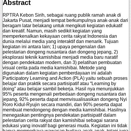
Abstract
RPTRA Kebon Sirih, sebagai ruang publik ramah anak di
Jakarta Pusat, menjadi tempat berkumpulnya anak-anak dari
beragam latar belakang untuk mengikuti kegiatan edukatif
dan kreatif. Namun, masih sedikit kegiatan yang
memperkenalkan kekayaan cerita rakyat Indonesia dan
dunia melalui media yang interaktif dan menarik. Tujuan
kegiatan ini antara lain; 1) upaya pengenalan dan
pelestarian dongeng nusantara dan dongeng jepang, 2)
eksplorasi teknik kamishibai menjadi media baru naratif
dengan pendekatan modern, dan 3) pelatihan pembuatan
visual cerita pada media kamishibai. Metode yang
digunakan dalam kegiatan pemberdayaan ini adalah
Participatory Learning and Action (PLA) yaitu sebuah proses
belajar dan praktik secara partisipatif atau “Learning by
doing” atau belajar sambil bekerja. Hasil nya menunjukkan
95% peserta mengenali perbedaan dongeng nusantara dan
jepang, 92% peserta dapat memvisualisasikan dongeng Nyi
Roro Kidul-Ryujin secara mandiri, dan 90% peserta dapat
membuat mendongeng dengan media kamishibai. Hasilnya
menegaskan pentingnya pendekatan partisipatif dalam
pelestarian cerita rakyat dan kamishibai sebagai sarana
edukasi yang inovatif bagi generasi muda. Kegiatan ini tidak
hanya memperkaya wawasan budaya anak-anak, tetapi juga