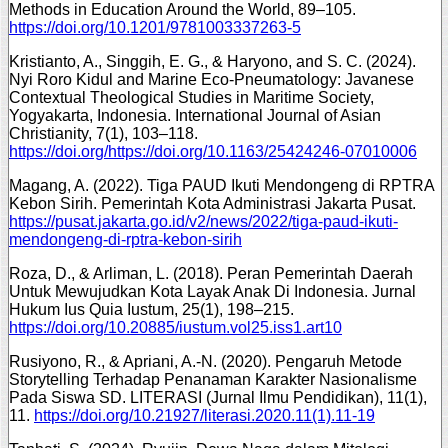
Methods in Education Around the World, 89–105.
https://doi.org/10.1201/9781003337263-5
Kristianto, A., Singgih, E. G., & Haryono, and S. C. (2024).
Nyi Roro Kidul and Marine Eco-Pneumatology: Javanese
Contextual Theological Studies in Maritime Society,
Yogyakarta, Indonesia. International Journal of Asian
Christianity, 7(1), 103–118.
https://doi.org/https://doi.org/10.1163/25424246-07010006
Magang, A. (2022). Tiga PAUD Ikuti Mendongeng di RPTRA
Kebon Sirih. Pemerintah Kota Administrasi Jakarta Pusat.
https://pusat.jakarta.go.id/v2/news/2022/tiga-paud-ikuti-
mendongeng-di-rptra-kebon-sirih
Roza, D., & Arliman, L. (2018). Peran Pemerintah Daerah
Untuk Mewujudkan Kota Layak Anak Di Indonesia. Jurnal
Hukum Ius Quia Iustum, 25(1), 198–215.
https://doi.org/10.20885/iustum.vol25.iss1.art10
Rusiyono, R., & Apriani, A.-N. (2020). Pengaruh Metode
Storytelling Terhadap Penanaman Karakter Nasionalisme
Pada Siswa SD. LITERASI (Jurnal Ilmu Pendidikan), 11(1),
11.
https://doi.org/10.21927/literasi.2020.11(1).11-19