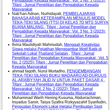
Pengabdian Kepada Masyarakat : Vol. 3 No. 1 (2023):
Tifani : Jurnal Penelitian dan Pengabdian Kepada
Masyarakat
Nab'han Adnan, Nurhidayati,
PEMBELAJARAN
BAHASA ARAB KETERAMPILAN MENULIS MODEL
TEKA-TEKI SILANG (TTS) DI KELAS 7D MTS SURYA
BUANA MALANG
,
Tifani : Jurnal Penelitian dan
Pengabdian Kepada Masyarakat : Vol. 3 No. 3 (2023):
Tifani : Jurnal Penelitian dan Pengabdian Kepada
Masyarakat
Ilvina Maulidiyah Mahmudah,
Menggali Kreativitas
Siswa melalui Pelatihan Menggambar Motif Batik di
Sekolah Lokal Thailand Selatan
,
Tifani : Jurnal
Penelitian dan Pengabdian Kepada Masyarakat : Vol. 5
No. 2 (2025): Tifani : Jurnal Penelitian dan Pengabdian
Kepada Masyarakat
ahmad faqoth, Nurul Murtadho,
PENGEMBANGAN
TEKA-TEKI SILANG BUKU MADAARIJ AD-DURUUS
AL-ARABIYYAH JILID IV UNTUK PAKET DASAR 4
,
Tifani : Jurnal Penelitian dan Pengabdian Kepada
Masyarakat : Vol. 2 No. 2 (2022): Tifani : Jurnal
Penelitian dan Pengabdian Kepada Masyarakat
Muhammad Warih Hening Kusuma, Abdurrachman,
Irsyadus Saroir, Tasya Syafira Rizkyyazahif Syarifudin,
Penguatan Ekonomi Lokal melalui Pembuatan Spot