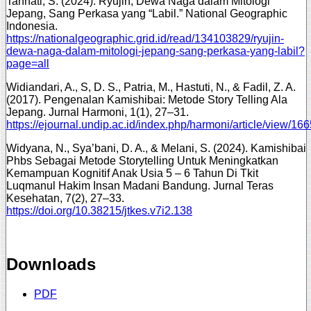
Tanhati, S. (2024). Ryujin, Dewa Naga dalam Mitologi
Jepang, Sang Perkasa yang “Labil.” National Geographic
Indonesia.
https://nationalgeographic.grid.id/read/134103829/ryujin-
dewa-naga-dalam-mitologi-jepang-sang-perkasa-yang-labil?
page=all
Widiandari, A., S, D. S., Patria, M., Hastuti, N., & Fadil, Z. A.
(2017). Pengenalan Kamishibai: Metode Story Telling Ala
Jepang. Jurnal Harmoni, 1(1), 27–31.
https://ejournal.undip.ac.id/index.php/harmoni/article/view/16
Widyana, N., Sya’bani, D. A., & Melani, S. (2024). Kamishibai
Phbs Sebagai Metode Storytelling Untuk Meningkatkan
Kemampuan Kognitif Anak Usia 5 – 6 Tahun Di Tkit
Luqmanul Hakim Insan Madani Bandung. Jurnal Teras
Kesehatan, 7(2), 27–33.
https://doi.org/10.38215/jtkes.v7i2.138
Downloads
PDF