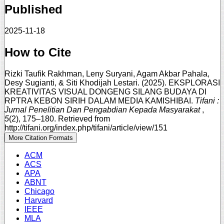
Published
2025-11-18
How to Cite
Rizki Taufik Rakhman, Leny Suryani, Agam Akbar Pahala,
Desy Sugianti, & Siti Khodijah Lestari. (2025). EKSPLORASI
KREATIVITAS VISUAL DONGENG SILANG BUDAYA DI
RPTRA KEBON SIRIH DALAM MEDIA KAMISHIBAI.
Tifani :
Jurnal Penelitian Dan Pengabdian Kepada Masyarakat
,
5
(2), 175–180. Retrieved from
http://tifani.org/index.php/tifani/article/view/151
More Citation Formats
ACM
ACS
APA
ABNT
Chicago
Harvard
IEEE
MLA