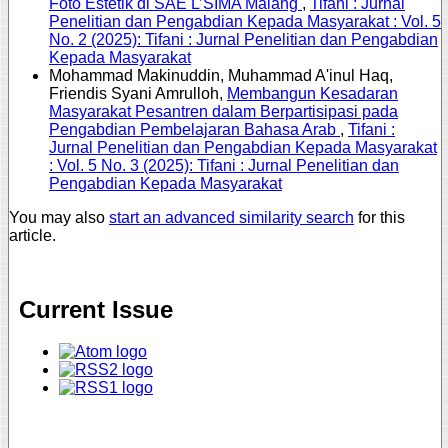
Foto Estetik di SAE L’SIMA Malang
,
Tifani : Jurnal
Penelitian dan Pengabdian Kepada Masyarakat : Vol. 5
No. 2 (2025): Tifani : Jurnal Penelitian dan Pengabdian
Kepada Masyarakat
Mohammad Makinuddin, Muhammad A'inul Haq,
Friendis Syani Amrulloh,
Membangun Kesadaran
Masyarakat Pesantren dalam Berpartisipasi pada
Pengabdian Pembelajaran Bahasa Arab
,
Tifani :
Jurnal Penelitian dan Pengabdian Kepada Masyarakat
: Vol. 5 No. 3 (2025): Tifani : Jurnal Penelitian dan
Pengabdian Kepada Masyarakat
You may also
start an advanced similarity search
for this
article.
Current Issue