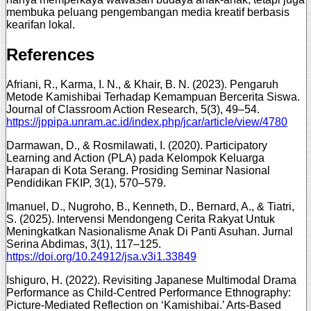
membuka peluang pengembangan media kreatif berbasis
kearifan lokal.
References
Afriani, R., Karma, I. N., & Khair, B. N. (2023). Pengaruh
Metode Kamishibai Terhadap Kemampuan Bercerita Siswa.
Journal of Classroom Action Research, 5(3), 49–54.
https://jppipa.unram.ac.id/index.php/jcar/article/view/4780
Darmawan, D., & Rosmilawati, I. (2020). Participatory
Learning and Action (PLA) pada Kelompok Keluarga
Harapan di Kota Serang. Prosiding Seminar Nasional
Pendidikan FKIP, 3(1), 570–579.
Imanuel, D., Nugroho, B., Kenneth, D., Bernard, A., & Tiatri,
S. (2025). Intervensi Mendongeng Cerita Rakyat Untuk
Meningkatkan Nasionalisme Anak Di Panti Asuhan. Jurnal
Serina Abdimas, 3(1), 117–125.
https://doi.org/10.24912/jsa.v3i1.33849
Ishiguro, H. (2022). Revisiting Japanese Multimodal Drama
Performance as Child-Centred Performance Ethnography:
Picture-Mediated Reflection on ‘Kamishibai.’ Arts-Based