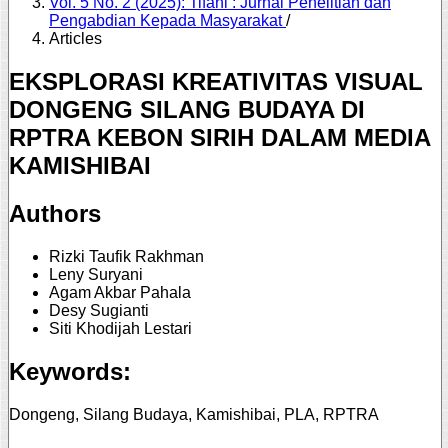
Vol. 5 No. 2 (2025): Tifani : Jurnal Penelitian dan
Pengabdian Kepada Masyarakat
/
Articles
EKSPLORASI KREATIVITAS VISUAL
DONGENG SILANG BUDAYA DI
RPTRA KEBON SIRIH DALAM MEDIA
KAMISHIBAI
Authors
Rizki Taufik Rakhman
Leny Suryani
Agam Akbar Pahala
Desy Sugianti
Siti Khodijah Lestari
Keywords:
Dongeng, Silang Budaya, Kamishibai, PLA, RPTRA