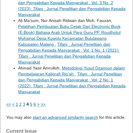
dan Pengabdian Kepada Masyarakat : Vol. 3 No. 2
(2023): Tifani : Jurnal Penelitian dan Pengabdian Kepada
Masyarakat
Ali Ma’sum, Nur Anisah Ridwan dan Moh. Fauzan,
Pelatihan Pembuatan Buku Cetak Dan Electronic Book
(E-Book) Bahasa Arab Untuk Para Guru PP. Roudhotul
Muhsinat Desa Kuwolu Kecamatan Bululawang
Kabupaten Malang
,
Tifani : Jurnal Penelitian dan
Pengabdian Kepada Masyarakat : Vol. 1 No. 1 (2021):
Tifani : Jurnal Penelitian dan Pengabdian Kepada
Masyarakat
Ahmad Yasir Amrulloh,
Metodologi Yusuf Dzannun dalam
Pembelajaran Kaligrafi Riq’ah
,
Tifani : Jurnal Penelitian
dan Pengabdian Kepada Masyarakat : Vol. 2 No. 1
(2022): Tifani : Jurnal Penelitian dan Pengabdian Kepada
Masyarakat
<<
<
1
2
3
4
5
6
>
>>
You may also
start an advanced similarity search
for this article.
Current Issue