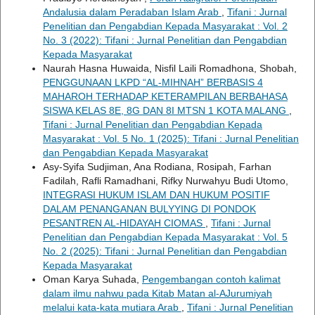
Andalusia dalam Peradaban Islam Arab
,
Tifani : Jurnal
Penelitian dan Pengabdian Kepada Masyarakat : Vol. 2
No. 3 (2022): Tifani : Jurnal Penelitian dan Pengabdian
Kepada Masyarakat
Naurah Hasna Huwaida, Nisfil Laili Romadhona, Shobah,
PENGGUNAAN LKPD “AL-MIHNAH” BERBASIS 4
MAHAROH TERHADAP KETERAMPILAN BERBAHASA
SISWA KELAS 8E, 8G DAN 8I MTSN 1 KOTA MALANG
,
Tifani : Jurnal Penelitian dan Pengabdian Kepada
Masyarakat : Vol. 5 No. 1 (2025): Tifani : Jurnal Penelitian
dan Pengabdian Kepada Masyarakat
Asy-Syifa Sudjiman, Ana Rodiana, Rosipah, Farhan
Fadilah, Rafli Ramadhani, Rifky Nurwahyu Budi Utomo,
INTEGRASI HUKUM ISLAM DAN HUKUM POSITIF
DALAM PENANGANAN BULYYING DI PONDOK
PESANTREN AL-HIDAYAH CIOMAS
,
Tifani : Jurnal
Penelitian dan Pengabdian Kepada Masyarakat : Vol. 5
No. 2 (2025): Tifani : Jurnal Penelitian dan Pengabdian
Kepada Masyarakat
Oman Karya Suhada,
Pengembangan contoh kalimat
dalam ilmu nahwu pada Kitab Matan al-AJurumiyah
melalui kata-kata mutiara Arab
,
Tifani : Jurnal Penelitian