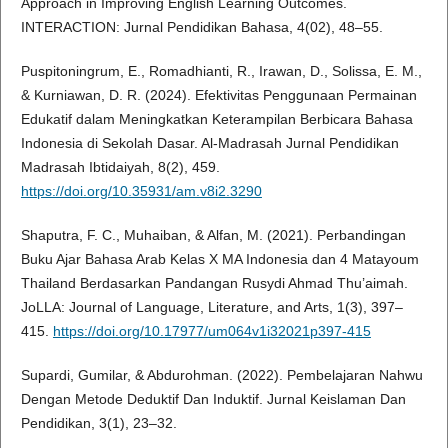
Approach in Improving English Learning Outcomes.
INTERACTION: Jurnal Pendidikan Bahasa, 4(02), 48–55.
Puspitoningrum, E., Romadhianti, R., Irawan, D., Solissa, E. M.,
& Kurniawan, D. R. (2024). Efektivitas Penggunaan Permainan
Edukatif dalam Meningkatkan Keterampilan Berbicara Bahasa
Indonesia di Sekolah Dasar. Al-Madrasah Jurnal Pendidikan
Madrasah Ibtidaiyah, 8(2), 459.
https://doi.org/10.35931/am.v8i2.3290
Shaputra, F. C., Muhaiban, & Alfan, M. (2021). Perbandingan
Buku Ajar Bahasa Arab Kelas X MA Indonesia dan 4 Matayoum
Thailand Berdasarkan Pandangan Rusydi Ahmad Thu’aimah.
JoLLA: Journal of Language, Literature, and Arts, 1(3), 397–
415.
https://doi.org/10.17977/um064v1i32021p397-415
Supardi, Gumilar, & Abdurohman. (2022). Pembelajaran Nahwu
Dengan Metode Deduktif Dan Induktif. Jurnal Keislaman Dan
Pendidikan, 3(1), 23–32.