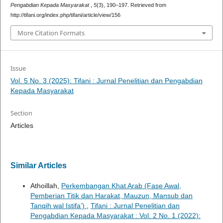
Pengabdian Kepada Masyarakat
,
5
(3), 190–197. Retrieved from
http://tifani.org/index.php/tifani/article/view/156
More Citation Formats
Issue
Vol. 5 No. 3 (2025): Tifani : Jurnal Penelitian dan Pengabdian
Kepada Masyarakat
Section
Articles
Similar Articles
Athoillah,
Perkembangan Khat Arab (Fase Awal,
Pemberian Titik dan Harakat, Mauzun, Mansub dan
Tanqih wal Istifa’)
,
Tifani : Jurnal Penelitian dan
Pengabdian Kepada Masyarakat : Vol. 2 No. 1 (2022):