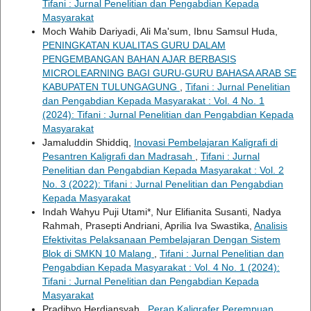
Tifani : Jurnal Penelitian dan Pengabdian Kepada
Masyarakat
Moch Wahib Dariyadi, Ali Ma'sum, Ibnu Samsul Huda,
PENINGKATAN KUALITAS GURU DALAM
PENGEMBANGAN BAHAN AJAR BERBASIS
MICROLEARNING BAGI GURU-GURU BAHASA ARAB SE
KABUPATEN TULUNGAGUNG
,
Tifani : Jurnal Penelitian
dan Pengabdian Kepada Masyarakat : Vol. 4 No. 1
(2024): Tifani : Jurnal Penelitian dan Pengabdian Kepada
Masyarakat
Jamaluddin Shiddiq,
Inovasi Pembelajaran Kaligrafi di
Pesantren Kaligrafi dan Madrasah
,
Tifani : Jurnal
Penelitian dan Pengabdian Kepada Masyarakat : Vol. 2
No. 3 (2022): Tifani : Jurnal Penelitian dan Pengabdian
Kepada Masyarakat
Indah Wahyu Puji Utami*, Nur Elifianita Susanti, Nadya
Rahmah, Prasepti Andriani, Aprilia Iva Swastika,
Analisis
Efektivitas Pelaksanaan Pembelajaran Dengan Sistem
Blok di SMKN 10 Malang
,
Tifani : Jurnal Penelitian dan
Pengabdian Kepada Masyarakat : Vol. 4 No. 1 (2024):
Tifani : Jurnal Penelitian dan Pengabdian Kepada
Masyarakat
Pradibyo Herdiansyah ,
Peran Kaligrafer Perempuan