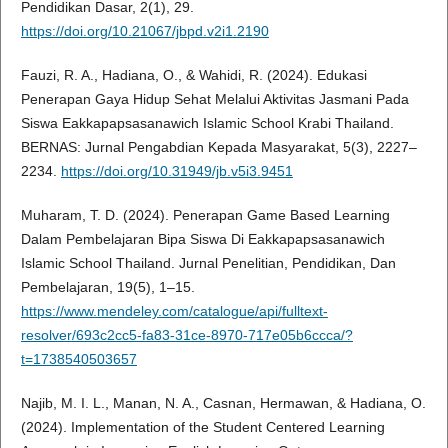
Pendidikan Dasar, 2(1), 29.
https://doi.org/10.21067/jbpd.v2i1.2190
Fauzi, R. A., Hadiana, O., & Wahidi, R. (2024). Edukasi
Penerapan Gaya Hidup Sehat Melalui Aktivitas Jasmani Pada
Siswa Eakkapapsasanawich Islamic School Krabi Thailand.
BERNAS: Jurnal Pengabdian Kepada Masyarakat, 5(3), 2227–
2234.
https://doi.org/10.31949/jb.v5i3.9451
Muharam, T. D. (2024). Penerapan Game Based Learning
Dalam Pembelajaran Bipa Siswa Di Eakkapapsasanawich
Islamic School Thailand. Jurnal Penelitian, Pendidikan, Dan
Pembelajaran, 19(5), 1–15.
https://www.mendeley.com/catalogue/api/fulltext-
resolver/693c2cc5-fa83-31ce-8970-717e05b6ccca/?
t=1738540503657
Najib, M. I. L., Manan, N. A., Casnan, Hermawan, & Hadiana, O.
(2024). Implementation of the Student Centered Learning