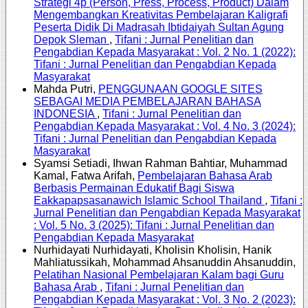
Strategi 4p (Person, Press, Process, Product) Dalam
Mengembangkan Kreativitas Pembelajaran Kaligrafi
Peserta Didik Di Madrasah Ibtidaiyah Sultan Agung
Depok Sleman
,
Tifani : Jurnal Penelitian dan
Pengabdian Kepada Masyarakat : Vol. 2 No. 1 (2022):
Tifani : Jurnal Penelitian dan Pengabdian Kepada
Masyarakat
Mahda Putri,
PENGGUNAAN GOOGLE SITES
SEBAGAI MEDIA PEMBELAJARAN BAHASA
INDONESIA
,
Tifani : Jurnal Penelitian dan
Pengabdian Kepada Masyarakat : Vol. 4 No. 3 (2024):
Tifani : Jurnal Penelitian dan Pengabdian Kepada
Masyarakat
Syamsi Setiadi, Ihwan Rahman Bahtiar, Muhammad
Kamal, Fatwa Arifah,
Pembelajaran Bahasa Arab
Berbasis Permainan Edukatif Bagi Siswa
Eakkapapsasanawich Islamic School Thailand
,
Tifani :
Jurnal Penelitian dan Pengabdian Kepada Masyarakat
: Vol. 5 No. 3 (2025): Tifani : Jurnal Penelitian dan
Pengabdian Kepada Masyarakat
Nurhidayati Nurhidayati, Kholisin Kholisin, Hanik
Mahliatussikah, Mohammad Ahsanuddin Ahsanuddin,
Pelatihan Nasional Pembelajaran Kalam bagi Guru
Bahasa Arab
,
Tifani : Jurnal Penelitian dan
Pengabdian Kepada Masyarakat : Vol. 3 No. 2 (2023):