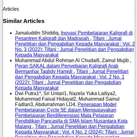
Articles
Similar Articles
Jamaluddin Shiddiq,
Inovasi Pembelajaran Kaligrafi di
Pesantren Kaligrafi dan Madrasah
,
Tifani : Jurnal
Penelitian dan Pengabdian Kepada Masyarakat : Vol. 2
No. 3 (2022): Tifani : Jurnal Penelitian dan Pengabdian
Kepada Masyarakat
Muhammad Abdul Rohman Al Chudaifi, Zainul Mujib ,
Peran SAKAL dalam Penyebaran Kaligrafi Arab
Bermanhaj Taqlidy Hamidi
,
Tifani : Jurnal Penelitian
dan Pengabdian Kepada Masyarakat : Vol. 2 No. 1
(2022): Tifani : Jurnal Penelitian dan Pengabdian
Kepada Masyarakat
Dwi Putra1*, Sri Untari1, Nazela Yuka Lailiya2,
Muhammad Faisal Hidayat2, Muhammad Sainul
Fadlan3, Abdurrahman LD4,
Penerapan Model
Pembelajaran Cycle 5E dalam Mengupayakan
Pembelajaran Berdiferensiasi Mata Pelajaran
Pendidikan Pancasila di SMA Islam Nusantara Kota
Malang
,
Tifani : Jurnal Penelitian dan Pengabdian
Kepada Masyarakat : Vol. 4 No. 2 (2024): Tifani : Jurnal