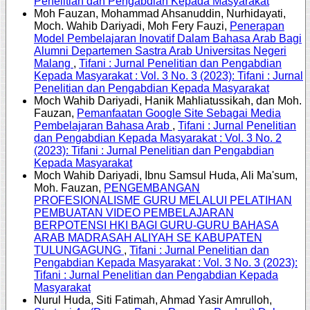
Penelitian dan Pengabdian Kepada Masyarakat
Moh Fauzan, Mohammad Ahsanuddin, Nurhidayati,
Moch. Wahib Dariyadi, Moh Fery Fauzi,
Penerapan
Model Pembelajaran Inovatif Dalam Bahasa Arab Bagi
Alumni Departemen Sastra Arab Universitas Negeri
Malang
,
Tifani : Jurnal Penelitian dan Pengabdian
Kepada Masyarakat : Vol. 3 No. 3 (2023): Tifani : Jurnal
Penelitian dan Pengabdian Kepada Masyarakat
Moch Wahib Dariyadi, Hanik Mahliatussikah, dan Moh.
Fauzan,
Pemanfaatan Google Site Sebagai Media
Pembelajaran Bahasa Arab
,
Tifani : Jurnal Penelitian
dan Pengabdian Kepada Masyarakat : Vol. 3 No. 2
(2023): Tifani : Jurnal Penelitian dan Pengabdian
Kepada Masyarakat
Moch Wahib Dariyadi, Ibnu Samsul Huda, Ali Ma'sum,
Moh. Fauzan,
PENGEMBANGAN
PROFESIONALISME GURU MELALUI PELATIHAN
PEMBUATAN VIDEO PEMBELAJARAN
BERPOTENSI HKI BAGI GURU-GURU BAHASA
ARAB MADRASAH ALIYAH SE KABUPATEN
TULUNGAGUNG
,
Tifani : Jurnal Penelitian dan
Pengabdian Kepada Masyarakat : Vol. 3 No. 3 (2023):
Tifani : Jurnal Penelitian dan Pengabdian Kepada
Masyarakat
Nurul Huda, Siti Fatimah, Ahmad Yasir Amrulloh,