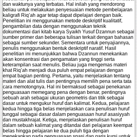
dan waktunya yang terbatas. Hal inilah yang mendorong
beliau untuk melakukan penyesuaian metode pembelajaran
kaligrafi Riq’ah agar tetap dapat dipelajari dengan baik.
Penelitian ini menggunakan metode deskriptif kualitatif,
pengambilan data dengan menggunakan teknik
dokumentasi dari kitab karya Syaikh Yusuf Dzannun sebagai
sumber primer dan beberapa tulisan terkait dengan bahasan
sebagai sumber sekunder. Sementara untuk penyajiannya,
penulis menggunakan bentuk deskriptif naratif. Hasil
penelitian ini menunjukkan bahwa Dzannun menekankan
akan konsentrasi dan pengamatan yang tinggi serta
keterampilan saat menulis. Beliau juga mengemas materi
khat Riq’ah menjadi dua puluh empat pelajaran dengan
empat bagian penting. Pertama, yaitu menjelaskan tentang
materi dan alat tulis dan pentingnya memilih pena serta tata
cara memotongnya. Hal ini bermaksud sebagai penekanan
penguasaan memegang pena dengan benar, pentingnya
sebuah arah sebagai ukuran geometris dan titik sebagai
dasar untuk mengukur huruf dan kalimat. Kedua, pelajaran
kedua hingga tiga belas menjelaskan cara penulisan huruf
tunggal sebagai dasar dalam penguasaan huruf asasiyyah
dan mustakhrajat. Ketiga, menjelaskan penulisan huruf
dalam sebuah kalimat yang ditandai dari pelajaran keempat
belas hingga pelajaran ke dua puluh tiga dengan
menekankan pada penguasaan spasi dan garis kursi untuk