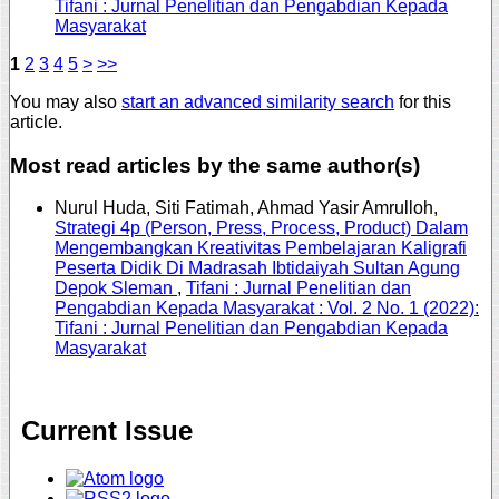
Tifani : Jurnal Penelitian dan Pengabdian Kepada
Masyarakat
1
2
3
4
5
>
>>
You may also
start an advanced similarity search
for this
article.
Most read articles by the same author(s)
Nurul Huda, Siti Fatimah, Ahmad Yasir Amrulloh,
Strategi 4p (Person, Press, Process, Product) Dalam
Mengembangkan Kreativitas Pembelajaran Kaligrafi
Peserta Didik Di Madrasah Ibtidaiyah Sultan Agung
Depok Sleman
,
Tifani : Jurnal Penelitian dan
Pengabdian Kepada Masyarakat : Vol. 2 No. 1 (2022):
Tifani : Jurnal Penelitian dan Pengabdian Kepada
Masyarakat
Current Issue