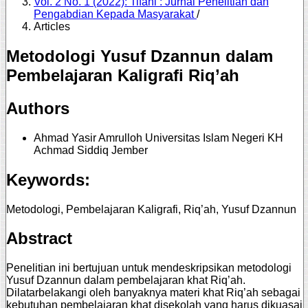
Vol. 2 No. 1 (2022): Tifani : Jurnal Penelitian dan
Pengabdian Kepada Masyarakat
/
Articles
Metodologi Yusuf Dzannun dalam
Pembelajaran Kaligrafi Riq’ah
Authors
Ahmad Yasir Amrulloh
Universitas Islam Negeri KH
Achmad Siddiq Jember
Keywords:
Metodologi, Pembelajaran Kaligrafi, Riq’ah, Yusuf Dzannun
Abstract
Penelitian ini bertujuan untuk mendeskripsikan metodologi
Yusuf Dzannun dalam pembelajaran khat Riq’ah.
Dilatarbelakangi oleh banyaknya materi khat Riq’ah sebagai
kebutuhan pembelajaran khat disekolah yang harus dikuasai