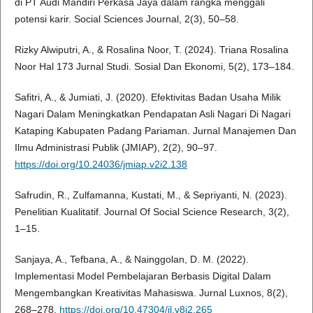
di PT Audi Mandiri Perkasa Jaya dalam rangka menggali
potensi karir. Social Sciences Journal, 2(3), 50–58.
Rizky Alwiputri, A., & Rosalina Noor, T. (2024). Triana Rosalina
Noor Hal 173 Jurnal Studi. Sosial Dan Ekonomi, 5(2), 173–184.
Safitri, A., & Jumiati, J. (2020). Efektivitas Badan Usaha Milik
Nagari Dalam Meningkatkan Pendapatan Asli Nagari Di Nagari
Kataping Kabupaten Padang Pariaman. Jurnal Manajemen Dan
Ilmu Administrasi Publik (JMIAP), 2(2), 90–97.
https://doi.org/10.24036/jmiap.v2i2.138
Safrudin, R., Zulfamanna, Kustati, M., & Sepriyanti, N. (2023).
Penelitian Kualitatif. Journal Of Social Science Research, 3(2),
1–15.
Sanjaya, A., Tefbana, A., & Nainggolan, D. M. (2022).
Implementasi Model Pembelajaran Berbasis Digital Dalam
Mengembangkan Kreativitas Mahasiswa. Jurnal Luxnos, 8(2),
268–278.
https://doi.org/10.47304/jl.v8i2.265