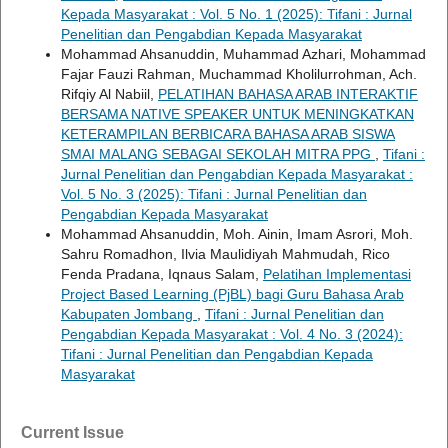
Kepada Masyarakat : Vol. 5 No. 1 (2025): Tifani : Jurnal
Penelitian dan Pengabdian Kepada Masyarakat
Mohammad Ahsanuddin, Muhammad Azhari, Mohammad
Fajar Fauzi Rahman, Muchammad Kholilurrohman, Ach.
Rifqiy Al Nabiil,
PELATIHAN BAHASA ARAB INTERAKTIF
BERSAMA NATIVE SPEAKER UNTUK MENINGKATKAN
KETERAMPILAN BERBICARA BAHASA ARAB SISWA
SMAI MALANG SEBAGAI SEKOLAH MITRA PPG
,
Tifani :
Jurnal Penelitian dan Pengabdian Kepada Masyarakat :
Vol. 5 No. 3 (2025): Tifani : Jurnal Penelitian dan
Pengabdian Kepada Masyarakat
Mohammad Ahsanuddin, Moh. Ainin, Imam Asrori, Moh.
Sahru Romadhon, Ilvia Maulidiyah Mahmudah, Rico
Fenda Pradana, Iqnaus Salam,
Pelatihan Implementasi
Project Based Learning (PjBL) bagi Guru Bahasa Arab
Kabupaten Jombang
,
Tifani : Jurnal Penelitian dan
Pengabdian Kepada Masyarakat : Vol. 4 No. 3 (2024):
Tifani : Jurnal Penelitian dan Pengabdian Kepada
Masyarakat
Current Issue