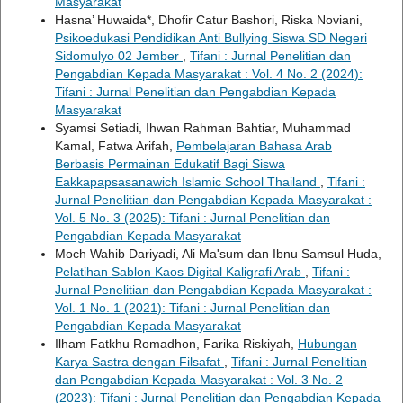
Masyarakat
Hasna’ Huwaida*, Dhofir Catur Bashori, Riska Noviani,
Psikoedukasi Pendidikan Anti Bullying Siswa SD Negeri
Sidomulyo 02 Jember
,
Tifani : Jurnal Penelitian dan
Pengabdian Kepada Masyarakat : Vol. 4 No. 2 (2024):
Tifani : Jurnal Penelitian dan Pengabdian Kepada
Masyarakat
Syamsi Setiadi, Ihwan Rahman Bahtiar, Muhammad
Kamal, Fatwa Arifah,
Pembelajaran Bahasa Arab
Berbasis Permainan Edukatif Bagi Siswa
Eakkapapsasanawich Islamic School Thailand
,
Tifani :
Jurnal Penelitian dan Pengabdian Kepada Masyarakat :
Vol. 5 No. 3 (2025): Tifani : Jurnal Penelitian dan
Pengabdian Kepada Masyarakat
Moch Wahib Dariyadi, Ali Ma'sum dan Ibnu Samsul Huda,
Pelatihan Sablon Kaos Digital Kaligrafi Arab
,
Tifani :
Jurnal Penelitian dan Pengabdian Kepada Masyarakat :
Vol. 1 No. 1 (2021): Tifani : Jurnal Penelitian dan
Pengabdian Kepada Masyarakat
Ilham Fatkhu Romadhon, Farika Riskiyah,
Hubungan
Karya Sastra dengan Filsafat
,
Tifani : Jurnal Penelitian
dan Pengabdian Kepada Masyarakat : Vol. 3 No. 2
(2023): Tifani : Jurnal Penelitian dan Pengabdian Kepada