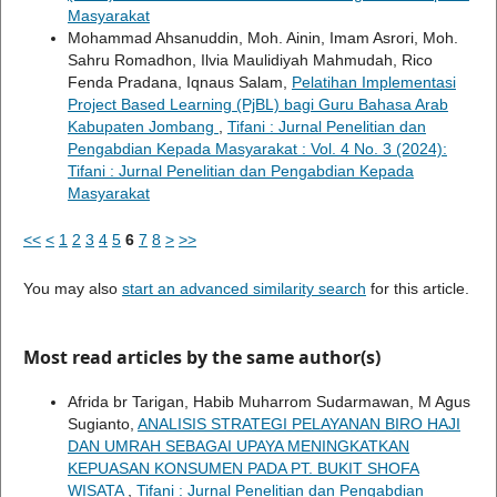
Masyarakat
Mohammad Ahsanuddin, Moh. Ainin, Imam Asrori, Moh.
Sahru Romadhon, Ilvia Maulidiyah Mahmudah, Rico
Fenda Pradana, Iqnaus Salam,
Pelatihan Implementasi
Project Based Learning (PjBL) bagi Guru Bahasa Arab
Kabupaten Jombang
,
Tifani : Jurnal Penelitian dan
Pengabdian Kepada Masyarakat : Vol. 4 No. 3 (2024):
Tifani : Jurnal Penelitian dan Pengabdian Kepada
Masyarakat
<<
<
1
2
3
4
5
6
7
8
>
>>
You may also
start an advanced similarity search
for this article.
Most read articles by the same author(s)
Afrida br Tarigan, Habib Muharrom Sudarmawan, M Agus
Sugianto,
ANALISIS STRATEGI PELAYANAN BIRO HAJI
DAN UMRAH SEBAGAI UPAYA MENINGKATKAN
KEPUASAN KONSUMEN PADA PT. BUKIT SHOFA
WISATA
,
Tifani : Jurnal Penelitian dan Pengabdian