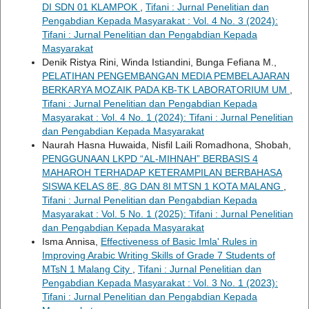
DI SDN 01 KLAMPOK
,
Tifani : Jurnal Penelitian dan
Pengabdian Kepada Masyarakat : Vol. 4 No. 3 (2024):
Tifani : Jurnal Penelitian dan Pengabdian Kepada
Masyarakat
Denik Ristya Rini, Winda Istiandini, Bunga Fefiana M.,
PELATIHAN PENGEMBANGAN MEDIA PEMBELAJARAN
BERKARYA MOZAIK PADA KB-TK LABORATORIUM UM
,
Tifani : Jurnal Penelitian dan Pengabdian Kepada
Masyarakat : Vol. 4 No. 1 (2024): Tifani : Jurnal Penelitian
dan Pengabdian Kepada Masyarakat
Naurah Hasna Huwaida, Nisfil Laili Romadhona, Shobah,
PENGGUNAAN LKPD “AL-MIHNAH” BERBASIS 4
MAHAROH TERHADAP KETERAMPILAN BERBAHASA
SISWA KELAS 8E, 8G DAN 8I MTSN 1 KOTA MALANG
,
Tifani : Jurnal Penelitian dan Pengabdian Kepada
Masyarakat : Vol. 5 No. 1 (2025): Tifani : Jurnal Penelitian
dan Pengabdian Kepada Masyarakat
Isma Annisa,
Effectiveness of Basic Imla' Rules in
Improving Arabic Writing Skills of Grade 7 Students of
MTsN 1 Malang City
,
Tifani : Jurnal Penelitian dan
Pengabdian Kepada Masyarakat : Vol. 3 No. 1 (2023):
Tifani : Jurnal Penelitian dan Pengabdian Kepada