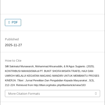
PDF
Published
2025-11-27
How to Cite
Silfi Sakinatul Munawaroh, Mohammad Ahsanuddin, & M Agus Sugianto. (2025).
KONTRIBUSI MAHASISWA di PT. BUKIT SHOFA WISATA TRAFEL HAJI DAN
UMROH MELALUI KEGIATAN MAGANG MANDIRI UNTUK MEMBANTU PROSES
KINERJA.
Tifani : Jurnal Penelitian Dan Pengabdian Kepada Masyarakat
,
5
(3),
212–224. Retrieved from http://tifani.org/index.php/tifani/article/view/163
More Citation Formats