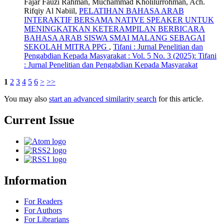
Fajar Fauzi Rahman, Muchammad Kholilurrohman, Ach.
Rifqiy Al Nabiil,
PELATIHAN BAHASA ARAB
INTERAKTIF BERSAMA NATIVE SPEAKER UNTUK
MENINGKATKAN KETERAMPILAN BERBICARA
BAHASA ARAB SISWA SMAI MALANG SEBAGAI
SEKOLAH MITRA PPG
,
Tifani : Jurnal Penelitian dan
Pengabdian Kepada Masyarakat : Vol. 5 No. 3 (2025): Tifani
: Jurnal Penelitian dan Pengabdian Kepada Masyarakat
1
2
3
4
5
6
>
>>
You may also
start an advanced similarity search
for this article.
Current Issue
Information
For Readers
For Authors
For Librarians