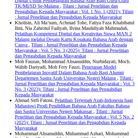
Digital Untuk Pembelajaran Bahasa Arab Bagi Guru-Guru
TK/MI/SD Se-Malang
,
Tifani : Jurnal Penelitian dan
Pengabdian Kepada Masyarakat : Vol. 1 No. 1 (2021): Tifani
: Jurnal Penelitian dan Pengabdian Kepada Masyarakat
Kholisin, Ali Ma’sum, Achmad Tohe, Fatiya Faza Khabibatul
Ilmi, Nia Zahrotul Fadiyah, Ilvina Maulidiyah Mahmudah,
Pelatihan Kompetensi Digital dan Kreativitas Siswa MAN 2
Malang melalui Desain Kartu Kosakata Bahasa Arab dengan
Canva
,
Tifani : Jurnal Penelitian dan Pengabdian Kepada
Masyarakat : Vol. 5 No. 3 (2025): Tifani : Jurnal Penelitian
dan Pengabdian Kepada Masyarakat
Moh Fauzan, Mohammad Ahsanuddin, Nurhidayati, Moch.
Wahib Dariyadi, Moh Fery Fauzi,
Penerapan Model
Pembelajaran Inovatif Dalam Bahasa Arab Bagi Alumni
Departemen Sastra Arab Universitas Negeri Malang
,
Tifani :
Jurnal Penelitian dan Pengabdian Kepada Masyarakat : Vol. 3
No. 3 (2023): Tifani : Jurnal Penelitian dan Pengabdian
Kepada Masyarakat
Ahmad Sirfi Fatoni,
Pelatihan Terjemah Arab-Indonesia bagi
Mahasiswi Prodi Pendidikan Bahasa Arab Fakultas Bahasa
dan Sastra Universitas Negeri Makassar
,
Tifani : Jurnal
Penelitian dan Pengabdian Kepada Masyarakat : Vol. 5 No. 2
(2025): Tifani : Jurnal Penelitian dan Pengabdian Kepada
Masyarakat
Mohammad Ahsanuddin, Muhammad Azhari, Mohammad