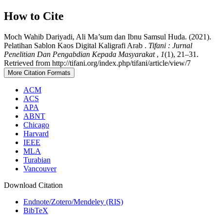
How to Cite
Moch Wahib Dariyadi, Ali Ma’sum dan Ibnu Samsul Huda. (2021).
Pelatihan Sablon Kaos Digital Kaligrafi Arab .
Tifani : Jurnal
Penelitian Dan Pengabdian Kepada Masyarakat
,
1
(1), 21–31.
Retrieved from http://tifani.org/index.php/tifani/article/view/7
More Citation Formats
ACM
ACS
APA
ABNT
Chicago
Harvard
IEEE
MLA
Turabian
Vancouver
Download Citation
Endnote/Zotero/Mendeley (RIS)
BibTeX