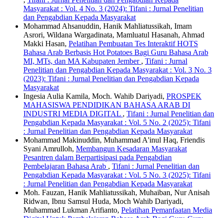
Masyarakat : Vol. 4 No. 3 (2024): Tifani : Jurnal Penelitian
dan Pengabdian Kepada Masyarakat
Mohammad Ahsanuddin, Hanik Mahliatussikah, Imam
Asrori, Wildana Wargadinata, Mamluatul Hasanah, Ahmad
Makki Hasan,
Pelatihan Pembuatan Tes Interaktif HOTS
Bahasa Arab Berbasis Hot Potatoes Bagi Guru Bahasa Arab
MI, MTs, dan MA Kabupaten Jember
,
Tifani : Jurnal
Penelitian dan Pengabdian Kepada Masyarakat : Vol. 3 No. 3
(2023): Tifani : Jurnal Penelitian dan Pengabdian Kepada
Masyarakat
Ingesia Aulia Kamila, Moch. Wahib Dariyadi,
PROSPEK
MAHASISWA PENDIDIKAN BAHASA ARAB DI
INDUSTRI MEDIA DIGITAL
,
Tifani : Jurnal Penelitian dan
Pengabdian Kepada Masyarakat : Vol. 5 No. 2 (2025): Tifani
: Jurnal Penelitian dan Pengabdian Kepada Masyarakat
Mohammad Makinuddin, Muhammad A'inul Haq, Friendis
Syani Amrulloh,
Membangun Kesadaran Masyarakat
Pesantren dalam Berpartisipasi pada Pengabdian
Pembelajaran Bahasa Arab
,
Tifani : Jurnal Penelitian dan
Pengabdian Kepada Masyarakat : Vol. 5 No. 3 (2025): Tifani
: Jurnal Penelitian dan Pengabdian Kepada Masyarakat
Moh. Fauzan, Hanik Mahliatussikah, Muhaiban, Nur Anisah
Ridwan, Ibnu Samsul Huda, Moch Wahib Dariyadi,
Muhammad Lukman Arifianto,
Pelatihan Pemanfaatan Media