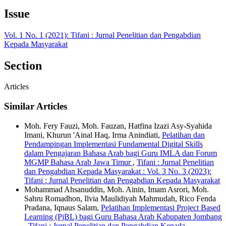
Issue
Vol. 1 No. 1 (2021): Tifani : Jurnal Penelitian dan Pengabdian
Kepada Masyarakat
Section
Articles
Similar Articles
Moh. Fery Fauzi, Moh. Fauzan, Hatfina Izazi Asy-Syahida
Imani, Khurun 'Ainal Haq, Irma Anindiati,
Pelatihan dan
Pendampingan Implementasi Fundamental Digital Skills
dalam Pengajaran Bahasa Arab bagi Guru IMLA dan Forum
MGMP Bahasa Arab Jawa Timur
,
Tifani : Jurnal Penelitian
dan Pengabdian Kepada Masyarakat : Vol. 3 No. 3 (2023):
Tifani : Jurnal Penelitian dan Pengabdian Kepada Masyarakat
Mohammad Ahsanuddin, Moh. Ainin, Imam Asrori, Moh.
Sahru Romadhon, Ilvia Maulidiyah Mahmudah, Rico Fenda
Pradana, Iqnaus Salam,
Pelatihan Implementasi Project Based
Learning (PjBL) bagi Guru Bahasa Arab Kabupaten Jombang
,
Tifani : Jurnal Penelitian dan Pengabdian Kepada