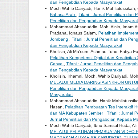
dan Pengabdian Kepada Masyarakat
Moch Wahib Dariyadi, Hanik Mahliatussikah
Bahasa Arab
,
Tifani : Jurnal Penelitian dan
Penelitian dan Pengabdian Kepada Masyara
Mohammad Ahsanuddin, Moh. Ainin, Imam As
Pradana, Iqnaus Salam,
Pelatihan Implement
Jombang
,
Tifani : Jurnal Penelitian dan Pen
dan Pengabdian Kepada Masyarakat
Kholisin, Ali Ma’sum, Achmad Tohe, Fatiya Fa
Pelatihan Kompetensi Digital dan Kreativit
Canva
,
Tifani : Jurnal Penelitian dan Pengab
dan Pengabdian Kepada Masyarakat
Kholisin, Irhamni, Moch. Wahib Dariyadi, Mo
MELALUI MEDIA DARING ASINKRON UNT
Penelitian dan Pengabdian Kepada Masyarakat
Masyarakat
Mohammad Ahsanuddin, Hanik Mahliatussika
Hasan,
Pelatihan Pembuatan Tes Interaktif
dan MA Kabupaten Jember
,
Tifani : Jurnal 
Jurnal Penelitian dan Pengabdian Kepada M
Moch Wahib Dariyadi, Ibnu Samsul Huda, Al
MELALUI PELATIHAN PEMBUATAN VIDEO 
MADRASAH ALIYAH SE KABUPATEN TUL