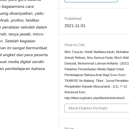
an bagaiamana cara
yang disampaikan, yaitu:
Published
ab, profesi, faislitas
2021-11-01
 peralatan sekolah dalam
ah, tanya jawab, micro-
n. Setelah kegiatan
How to Cite
an ini sangat bermanfaat.
Moh. Fauzan, Hanik Mahliatussikah, Muhaiban
l angket dari para peserta.
Anisah Ridwan, Ibnu Samsul Huda, Moch Wah
uat media digital sendiri
Dariyadi, Muhammad Lukman Arifianto. (2021)
es pembelajaran bahasa
Pelatihan Pemanfaatan Media Digital Untuk
Pembelajaran Bahasa Arab Bagi Guru-Guru
TK/MI/SD Se-Malang.
Tifani : Jurnal Penelitia
Pengabdian Kepada Masyarakat
,
1
(1), 7–12.
Retrieved from
http://tifani.org/index.php/tifani/article/view/2
More Citation Formats
Issue