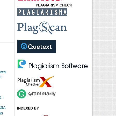
PLAGIARISM CHECK
wang
n
):
DIA
INDEXED BY
an