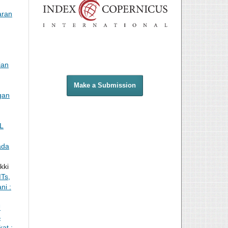
aran
ian
Make a Submission
gan
L
ada
kki
Ts,
ni :
U
B
at :