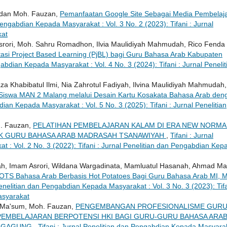
, dan Moh. Fauzan,
Pemanfaatan Google Site Sebagai Media Pembelaj
 Pengabdian Kepada Masyarakat : Vol. 3 No. 2 (2023): Tifani : Jurnal
kat
rori, Moh. Sahru Romadhon, Ilvia Maulidiyah Mahmudah, Rico Fenda
asi Project Based Learning (PjBL) bagi Guru Bahasa Arab Kabupaten
gabdian Kepada Masyarakat : Vol. 4 No. 3 (2024): Tifani : Jurnal Penelit
za Khabibatul Ilmi, Nia Zahrotul Fadiyah, Ilvina Maulidiyah Mahmudah,
as Siswa MAN 2 Malang melalui Desain Kartu Kosakata Bahasa Arab den
dian Kepada Masyarakat : Vol. 5 No. 3 (2025): Tifani : Jurnal Penelitian
h. Fauzan,
PELATIHAN PEMBELAJARAN KALAM DI ERA NEW NORMA
UK GURU BAHASA ARAB MADRASAH TSANAWIYAH
,
Tifani : Jurnal
 : Vol. 2 No. 3 (2022): Tifani : Jurnal Penelitian dan Pengabdian Kep
h, Imam Asrori, Wildana Wargadinata, Mamluatul Hasanah, Ahmad Ma
 HOTS Bahasa Arab Berbasis Hot Potatoes Bagi Guru Bahasa Arab MI, M
Penelitian dan Pengabdian Kepada Masyarakat : Vol. 3 No. 3 (2023): Tifa
asyarakat
i Ma'sum, Moh. Fauzan,
PENGEMBANGAN PROFESIONALISME GUR
PEMBELAJARAN BERPOTENSI HKI BAGI GURU-GURU BAHASA ARA
UNGAGUNG
,
Tifani : Jurnal Penelitian dan Pengabdian Kepada Masyarak