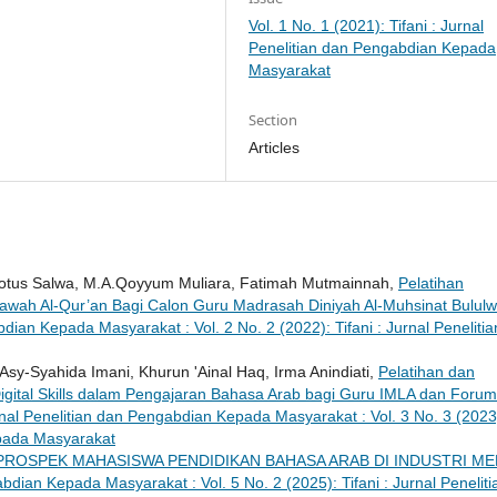
Vol. 1 No. 1 (2021): Tifani : Jurnal
Penelitian dan Pengabdian Kepada
Masyarakat
Section
Articles
rotus Salwa, M.A.Qoyyum Muliara, Fatimah Mutmainnah,
Pelatihan
lawah Al-Qur’an Bagi Calon Guru Madrasah Diniyah Al-Muhsinat Bulul
bdian Kepada Masyarakat : Vol. 2 No. 2 (2022): Tifani : Jurnal Penelitia
Asy-Syahida Imani, Khurun 'Ainal Haq, Irma Anindiati,
Pelatihan dan
ital Skills dalam Pengajaran Bahasa Arab bagi Guru IMLA dan Forum
urnal Penelitian dan Pengabdian Kepada Masyarakat : Vol. 3 No. 3 (2023
epada Masyarakat
PROSPEK MAHASISWA PENDIDIKAN BAHASA ARAB DI INDUSTRI ME
abdian Kepada Masyarakat : Vol. 5 No. 2 (2025): Tifani : Jurnal Peneliti