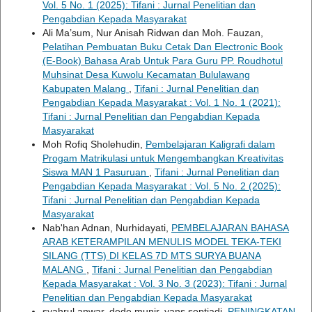
Vol. 5 No. 1 (2025): Tifani : Jurnal Penelitian dan
Pengabdian Kepada Masyarakat
Ali Ma’sum, Nur Anisah Ridwan dan Moh. Fauzan,
Pelatihan Pembuatan Buku Cetak Dan Electronic Book
(E-Book) Bahasa Arab Untuk Para Guru PP. Roudhotul
Muhsinat Desa Kuwolu Kecamatan Bululawang
Kabupaten Malang
,
Tifani : Jurnal Penelitian dan
Pengabdian Kepada Masyarakat : Vol. 1 No. 1 (2021):
Tifani : Jurnal Penelitian dan Pengabdian Kepada
Masyarakat
Moh Rofiq Sholehudin,
Pembelajaran Kaligrafi dalam
Progam Matrikulasi untuk Mengembangkan Kreativitas
Siswa MAN 1 Pasuruan
,
Tifani : Jurnal Penelitian dan
Pengabdian Kepada Masyarakat : Vol. 5 No. 2 (2025):
Tifani : Jurnal Penelitian dan Pengabdian Kepada
Masyarakat
Nab'han Adnan, Nurhidayati,
PEMBELAJARAN BAHASA
ARAB KETERAMPILAN MENULIS MODEL TEKA-TEKI
SILANG (TTS) DI KELAS 7D MTS SURYA BUANA
MALANG
,
Tifani : Jurnal Penelitian dan Pengabdian
Kepada Masyarakat : Vol. 3 No. 3 (2023): Tifani : Jurnal
Penelitian dan Pengabdian Kepada Masyarakat
syahrul anwar, dede munir, yans septiadi,
PENINGKATAN