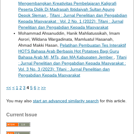
Mengembangkan Kreativitas Pembelajaran Kaligrafi
Peserta Didik Di Madrasah Ibtidaiyah Sultan Agung
Depok Sleman
,
Tifani : Jurnal Penelitian dan Pengabdian
Kepada Masyarakat : Vol. 2 No. 1 (2022): Tifani : Jurnal
Penelitian dan Pengabdian Kepada Masyarakat
Mohammad Ahsanuddin, Hanik Mahliatussikah, Imam
Asrori, Wildana Wargadinata, Mamluatul Hasanah,
Ahmad Makki Hasan,
Pelatihan Pembuatan Tes Interaktif
HOTS Bahasa Arab Berbasis Hot Potatoes Bagi Guru
Bahasa Arab MI, MTs, dan MA Kabupaten Jember
,
Tifani
: Jurnal Penelitian dan Pengabdian Kepada Masyarakat :
Vol. 3 No. 3 (2023): Tifani : Jurnal Penelitian dan
Pengabdian Kepada Masyarakat
<<
<
1
2
3
4
5
6
>
>>
You may also
start an advanced similarity search
for this article.
Current Issue