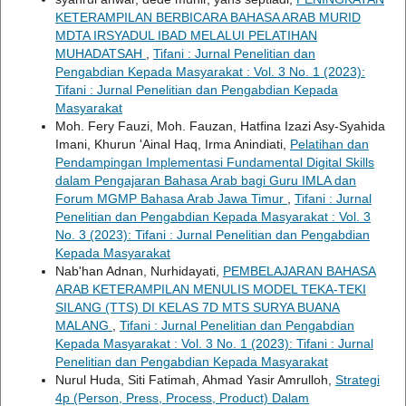
KETERAMPILAN BERBICARA BAHASA ARAB MURID
MDTA IRSYADUL IBAD MELALUI PELATIHAN
MUHADATSAH
,
Tifani : Jurnal Penelitian dan
Pengabdian Kepada Masyarakat : Vol. 3 No. 1 (2023):
Tifani : Jurnal Penelitian dan Pengabdian Kepada
Masyarakat
Moh. Fery Fauzi, Moh. Fauzan, Hatfina Izazi Asy-Syahida
Imani, Khurun 'Ainal Haq, Irma Anindiati,
Pelatihan dan
Pendampingan Implementasi Fundamental Digital Skills
dalam Pengajaran Bahasa Arab bagi Guru IMLA dan
Forum MGMP Bahasa Arab Jawa Timur
,
Tifani : Jurnal
Penelitian dan Pengabdian Kepada Masyarakat : Vol. 3
No. 3 (2023): Tifani : Jurnal Penelitian dan Pengabdian
Kepada Masyarakat
Nab'han Adnan, Nurhidayati,
PEMBELAJARAN BAHASA
ARAB KETERAMPILAN MENULIS MODEL TEKA-TEKI
SILANG (TTS) DI KELAS 7D MTS SURYA BUANA
MALANG
,
Tifani : Jurnal Penelitian dan Pengabdian
Kepada Masyarakat : Vol. 3 No. 1 (2023): Tifani : Jurnal
Penelitian dan Pengabdian Kepada Masyarakat
Nurul Huda, Siti Fatimah, Ahmad Yasir Amrulloh,
Strategi
4p (Person, Press, Process, Product) Dalam