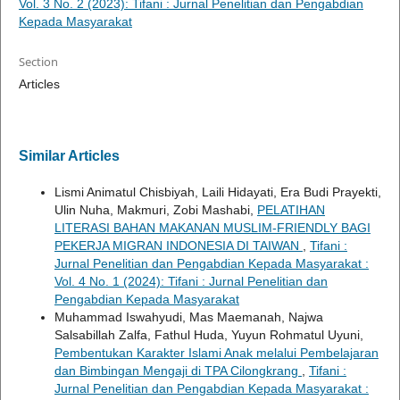
Vol. 3 No. 2 (2023): Tifani : Jurnal Penelitian dan Pengabdian
Kepada Masyarakat
Section
Articles
Similar Articles
Lismi Animatul Chisbiyah, Laili Hidayati, Era Budi Prayekti,
Ulin Nuha, Makmuri, Zobi Mashabi,
PELATIHAN
LITERASI BAHAN MAKANAN MUSLIM-FRIENDLY BAGI
PEKERJA MIGRAN INDONESIA DI TAIWAN
,
Tifani :
Jurnal Penelitian dan Pengabdian Kepada Masyarakat :
Vol. 4 No. 1 (2024): Tifani : Jurnal Penelitian dan
Pengabdian Kepada Masyarakat
Muhammad Iswahyudi, Mas Maemanah, Najwa
Salsabillah Zalfa, Fathul Huda, Yuyun Rohmatul Uyuni,
Pembentukan Karakter Islami Anak melalui Pembelajaran
dan Bimbingan Mengaji di TPA Cilongkrang
,
Tifani :
Jurnal Penelitian dan Pengabdian Kepada Masyarakat :