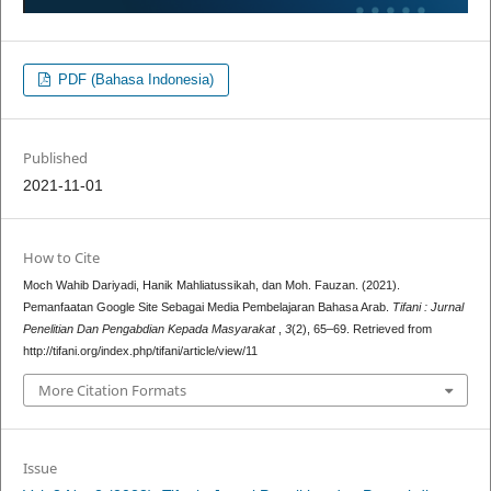
PDF (Bahasa Indonesia)
Published
2021-11-01
How to Cite
Moch Wahib Dariyadi, Hanik Mahliatussikah, dan Moh. Fauzan. (2021).
Pemanfaatan Google Site Sebagai Media Pembelajaran Bahasa Arab.
Tifani : Jurnal
Penelitian Dan Pengabdian Kepada Masyarakat
,
3
(2), 65–69. Retrieved from
http://tifani.org/index.php/tifani/article/view/11
More Citation Formats
Issue