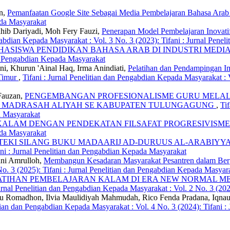
n,
Pemanfaatan Google Site Sebagai Media Pembelajaran Bahasa Ara
ada Masyarakat
ib Dariyadi, Moh Fery Fauzi,
Penerapan Model Pembelajaran Inovat
ngabdian Kepada Masyarakat : Vol. 3 No. 3 (2023): Tifani : Jurnal Pen
ASISWA PENDIDIKAN BAHASA ARAB DI INDUSTRI MEDIA
dan Pengabdian Kepada Masyarakat
ni, Khurun 'Ainal Haq, Irma Anindiati,
Pelatihan dan Pendampingan Im
Timur
,
Tifani : Jurnal Penelitian dan Pengabdian Kepada Masyarakat : 
Fauzan,
PENGEMBANGAN PROFESIONALISME GURU MELAL
AB MADRASAH ALIYAH SE KABUPATEN TULUNGAGUNG
,
Ti
a Masyarakat
KALAM DENGAN PENDEKATAN FILSAFAT PROGRESIVISM
ada Masyarakat
KI SILANG BUKU MADAARIJ AD-DURUUS AL-ARABIYYAH
ni : Jurnal Penelitian dan Pengabdian Kepada Masyarakat
ni Amrulloh,
Membangun Kesadaran Masyarakat Pesantren dalam Berp
o. 3 (2025): Tifani : Jurnal Penelitian dan Pengabdian Kepada Masyar
ATIHAN PEMBELAJARAN KALAM DI ERA NEW NORMAL M
Jurnal Penelitian dan Pengabdian Kepada Masyarakat : Vol. 2 No. 3 (20
 Romadhon, Ilvia Maulidiyah Mahmudah, Rico Fenda Pradana, Iqna
litian dan Pengabdian Kepada Masyarakat : Vol. 4 No. 3 (2024): Tifani 