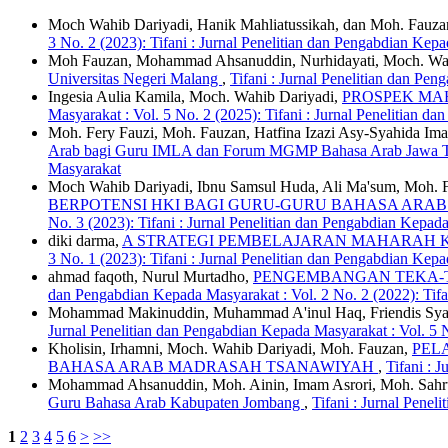
Moch Wahib Dariyadi, Hanik Mahliatussikah, dan Moh. Fauza
3 No. 2 (2023): Tifani : Jurnal Penelitian dan Pengabdian Kep
Moh Fauzan, Mohammad Ahsanuddin, Nurhidayati, Moch. Wah
Universitas Negeri Malang
,
Tifani : Jurnal Penelitian dan Pe
Ingesia Aulia Kamila, Moch. Wahib Dariyadi,
PROSPEK MAH
Masyarakat : Vol. 5 No. 2 (2025): Tifani : Jurnal Penelitian 
Moh. Fery Fauzi, Moh. Fauzan, Hatfina Izazi Asy-Syahida Ima
Arab bagi Guru IMLA dan Forum MGMP Bahasa Arab Jawa 
Masyarakat
Moch Wahib Dariyadi, Ibnu Samsul Huda, Ali Ma'sum, Moh. 
BERPOTENSI HKI BAGI GURU-GURU BAHASA AR
No. 3 (2023): Tifani : Jurnal Penelitian dan Pengabdian Kepad
diki darma,
A STRATEGI PEMBELAJARAN MAHARAH 
3 No. 1 (2023): Tifani : Jurnal Penelitian dan Pengabdian Kep
ahmad faqoth, Nurul Murtadho,
PENGEMBANGAN TEKA-TE
dan Pengabdian Kepada Masyarakat : Vol. 2 No. 2 (2022): Tifa
Mohammad Makinuddin, Muhammad A'inul Haq, Friendis Sya
Jurnal Penelitian dan Pengabdian Kepada Masyarakat : Vol. 5 N
Kholisin, Irhamni, Moch. Wahib Dariyadi, Moh. Fauzan,
PEL
BAHASA ARAB MADRASAH TSANAWIYAH
,
Tifani : 
Mohammad Ahsanuddin, Moh. Ainin, Imam Asrori, Moh. Sahru
Guru Bahasa Arab Kabupaten Jombang
,
Tifani : Jurnal Pene
1
2
3
4
5
6
>
>>