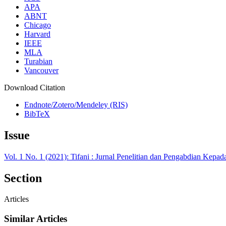
APA
ABNT
Chicago
Harvard
IEEE
MLA
Turabian
Vancouver
Download Citation
Endnote/Zotero/Mendeley (RIS)
BibTeX
Issue
Vol. 1 No. 1 (2021): Tifani : Jurnal Penelitian dan Pengabdian Kepa
Section
Articles
Similar Articles