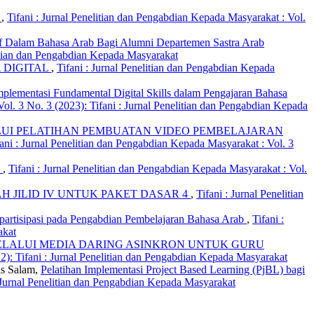
b
,
Tifani : Jurnal Penelitian dan Pengabdian Kepada Masyarakat : Vol.
if Dalam Bahasa Arab Bagi Alumni Departemen Sastra Arab
elitian dan Pengabdian Kepada Masyarakat
 DIGITAL
,
Tifani : Jurnal Penelitian dan Pengabdian Kepada
plementasi Fundamental Digital Skills dalam Pengajaran Bahasa
Vol. 3 No. 3 (2023): Tifani : Jurnal Penelitian dan Pengabdian Kepada
UI PELATIHAN PEMBUATAN VIDEO PEMBELAJARAN
fani : Jurnal Penelitian dan Pengabdian Kepada Masyarakat : Vol. 3
E
,
Tifani : Jurnal Penelitian dan Pengabdian Kepada Masyarakat : Vol.
 JILID IV UNTUK PAKET DASAR 4
,
Tifani : Jurnal Penelitian
artisipasi pada Pengabdian Pembelajaran Bahasa Arab
,
Tifani :
akat
ELALUI MEDIA DARING ASINKRON UNTUK GURU
22): Tifani : Jurnal Penelitian dan Pengabdian Kepada Masyarakat
us Salam,
Pelatihan Implementasi Project Based Learning (PjBL) bagi
: Jurnal Penelitian dan Pengabdian Kepada Masyarakat