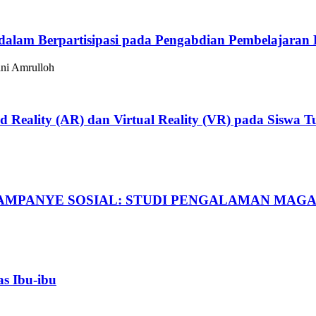
alam Berpartisipasi pada Pengabdian Pembelajaran
ni Amrulloh
 Reality (AR) dan Virtual Reality (VR) pada Siswa 
AMPANYE SOSIAL: STUDI PENGALAMAN MAGAN
s Ibu-ibu