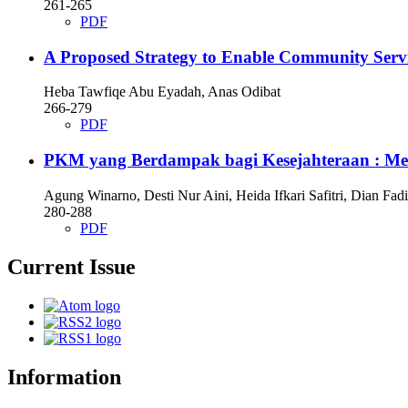
261-265
PDF
A Proposed Strategy to Enable Community Servi
Heba Tawfiqe Abu Eyadah, Anas Odibat
266-279
PDF
PKM yang Berdampak bagi Kesejahteraan : Me
Agung Winarno, Desti Nur Aini, Heida Ifkari Safitri, Dian Fadi
280-288
PDF
Current Issue
Information