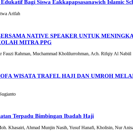
Edukatif Bagi Siswa Eakkapapsasanawich Islamic Sc
twa Arifah
 BERSAMA NATIVE SPEAKER UNTUK MENINGK
KOLAH MITRA PPG
auzi Rahman, Muchammad Kholilurrohman, Ach. Rifqiy Al Nabiil
 SHOFA WISATA TRAFEL HAJI DAN UMROH ME
Sugianto
atan Terpadu Bimbingan Ibadah Haji
oh. Khasairi, Ahmad Munjin Nasih, Yusuf Hanafi, Kholisin, Nur Ani