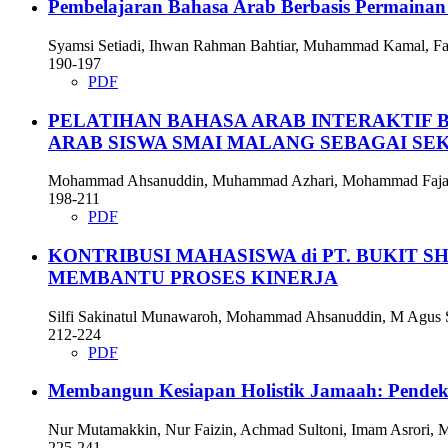
Pembelajaran Bahasa Arab Berbasis Permainan 
Syamsi Setiadi, Ihwan Rahman Bahtiar, Muhammad Kamal, Fa
190-197
PDF
PELATIHAN BAHASA ARAB INTERAKTIF
ARAB SISWA SMAI MALANG SEBAGAI SE
Mohammad Ahsanuddin, Muhammad Azhari, Mohammad Fajar F
198-211
PDF
KONTRIBUSI MAHASISWA di PT. BUKIT
MEMBANTU PROSES KINERJA
Silfi Sakinatul Munawaroh, Mohammad Ahsanuddin, M Agus 
212-224
PDF
Membangun Kesiapan Holistik Jamaah: Pendek
Nur Mutamakkin, Nur Faizin, Achmad Sultoni, Imam Asrori, M
225-241